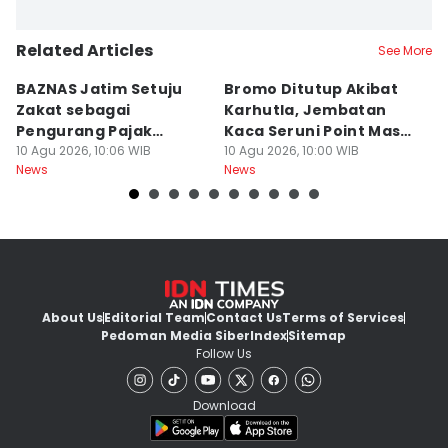
Related Articles
See More
BAZNAS Jatim Setuju
Bromo Ditutup Akibat
D
Zakat sebagai
Karhutla, Jembatan
R
Pengurang Pajak
Kaca Seruni Point Masih
Ab
Langsung
10 Agu 2026, 10:06 WIB
Buka
10 Agu 2026, 10:00 WIB
D
10
News
News
Ne
About Us
Editorial Team
Contact Us
Terms of Services
Pedoman Media Siber
Index
Sitemap
Follow Us
Download