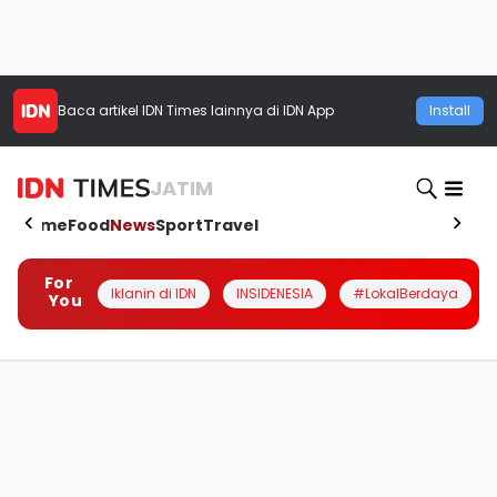
Baca artikel
IDN Times
lainnya di IDN App
Install
JATIM
Home
Food
News
Sport
Travel
For
Iklanin di IDN
INSIDENESIA
#LokalBerdaya
You