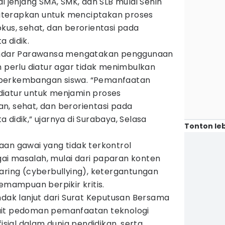
i jenjang SMA, SMK, dan SLB mulai Senin
 diterapkan untuk menciptakan proses
kus, sehat, dan berorientasi pada
 didik.
 Indar Parawansa mengatakan penggunaan
h perlu diatur agar tidak menimbulkan
 perkembangan siswa. “Pemanfaatan
iatur untuk menjamin proses
n, sehat, dan berorientasi pada
 didik,” ujarnya di Surabaya, Selasa
Tonton leb
aan gawai yang tidak terkontrol
i masalah, mulai dari paparan konten
aring (cyberbullying), ketergantungan
kemampuan berpikir kritis.
ndak lanjut dari Surat Keputusan Bersama
ait pedoman pemanfaatan teknologi
fisial dalam dunia pendidikan, serta