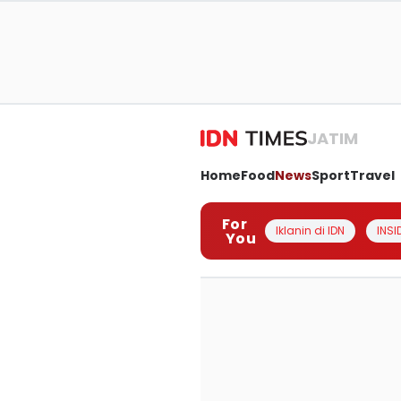
JATIM
Home
Food
News
Sport
Travel
For
Iklanin di IDN
INSI
You