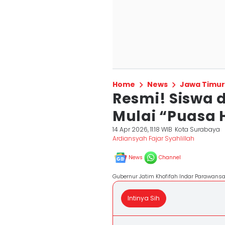
Home
News
Jawa Timur
Resmi! Siswa 
Mulai “Puasa 
14 Apr 2026, 11:18 WIB
Kota Surabaya
Ardiansyah Fajar Syahlillah
News
Channel
Gubernur Jatim Khofifah Indar Parawansa
Intinya Sih