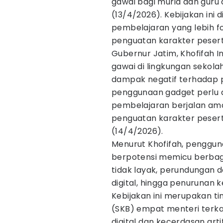
gawai bagi murid dan guru d
(13/4/2026). Kebijakan ini
pembelajaran yang lebih fo
penguatan karakter peserta
Gubernur Jatim, Khofifah
gawai di lingkungan sekola
dampak negatif terhadap
penggunaan gadget perlu d
pembelajaran berjalan ama
penguatan karakter peserta
(14/4/2026).
Menurut Khofifah, penggun
berpotensi memicu berbaga
tidak layak, perundungan d
digital, hingga penurunan 
Kebijakan ini merupakan ti
(SKB) empat menteri terk
digital dan kecerdasan arti