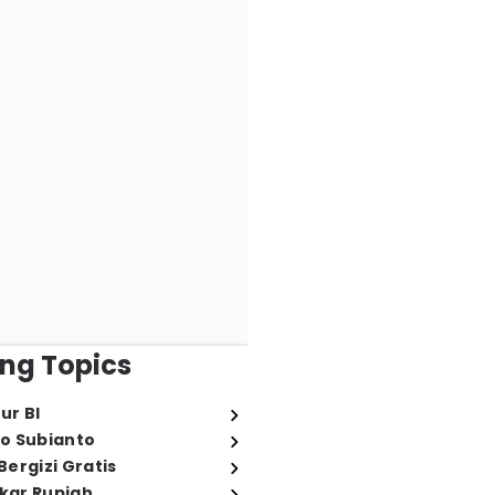
ng Topics
ur BI
o Subianto
ergizi Gratis
ukar Rupiah