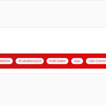
DENESIA
#LokalBerdaya
Profil Dokter
Quiz
Join Comm