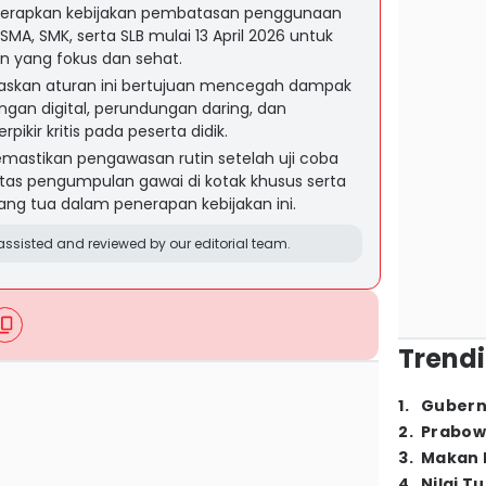
erapkan kebijakan pembatasan penggunaan
SMA, SMK, serta SLB mulai 13 April 2026 untuk
 yang fokus dan sehat.
askan aturan ini bertujuan mencegah dampak
ngan digital, perundungan daring, dan
kir kritis pada peserta didik.
mastikan pengawasan rutin setelah uji coba
tas pengumpulan gawai di kotak khusus serta
g tua dalam penerapan kebijakan ini.
ssisted and reviewed by our editorial team.
Trendi
1
.
Gubern
2
.
Prabow
3
.
Makan B
4
.
Nilai T