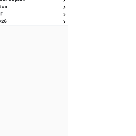
tus
FF
026