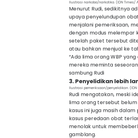
Ilustrasi narkoba/narkotika. (IDN Times
Menurut Rudi, sedikitnya a
upaya penyelundupan obat-
menjalani pemeriksaan, m
dengan modus melempar k
setelah paket tersebut d
atau bahkan menjual ke ta
“Ada lima orang WBP yang 
mereka meminta seseoran
sambung Rudi
3. Penyelidikan lebih la
Ilustrasi pemeriksaan/penyelidikan. (ID
Rudi mengatakan, meski id
lima orang tersebut belum
kasus ini juga masih dalam
kasus peredaan obat terlar
menolak untuk membeberka
gamblang.