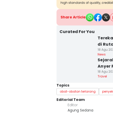
high standards of quality, credibil
Share Article
Curated For You
Tereka
di Rut
18 Agu 202
News
Sejara
Anyer 
18 Agu 20
Travel
Topics
obat-obatan terlarang
penye
Editorial Team
Editor
Agung Sedana