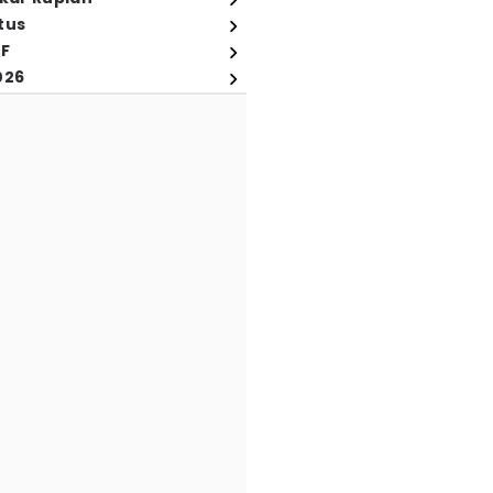
tus
FF
026