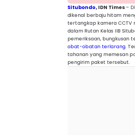
Situbondo
, IDN Times
– D
dikenal berbaju hitam me
tertangkap kamera CCTV 
dalam Rutan Kelas IIB Situ
pemeriksaan, bungkusan ter
obat-obatan terlarang
. T
tahanan yang memesan pake
pengirim paket tersebut.