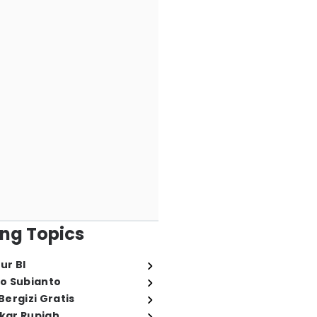
ng Topics
ur BI
o Subianto
ergizi Gratis
ukar Rupiah