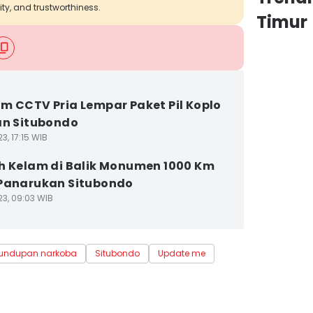
ity, and trustworthiness.
Timur
m CCTV Pria Lempar Paket Pil Koplo
an Situbondo
3, 17:15 WIB
h Kelam di Balik Monumen 1000 Km
Panarukan Situbondo
23, 09:03 WIB
lundupan narkoba
Situbondo
Update me