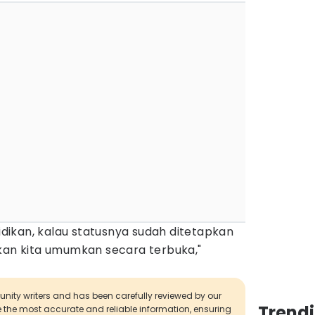
yidikan, kalau statusnya sudah ditetapkan
akan kita umumkan secara terbuka,"
munity writers and has been carefully reviewed by our
Trend
de the most accurate and reliable information, ensuring