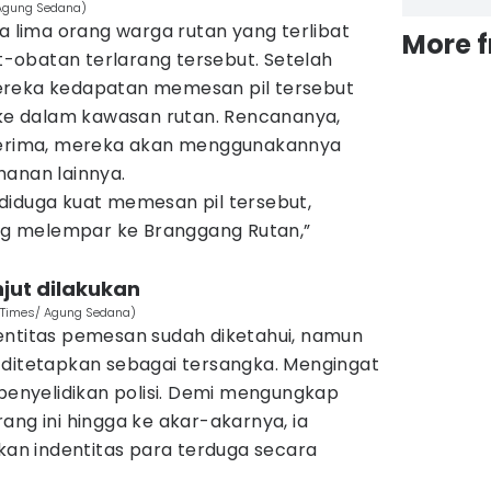
/ Agung Sedana)
da lima orang warga rutan yang terlibat
More 
obatan terlarang tersebut. Setelah
ereka kedapatan memesan pil tersebut
e dalam kawasan rutan. Rencananya,
iterima, mereka akan menggunakannya
hanan lainnya.
diduga kuat memesan pil tersebut,
g melempar ke Branggang Rutan,”
njut dilakukan
N Times/ Agung Sedana)
entitas pemesan sudah diketahui, namun
 ditetapkan sebagai tersangka. Mengingat
 penyelidikan polisi. Demi mengungkap
ang ini hingga ke akar-akarnya, ia
n indentitas para terduga secara