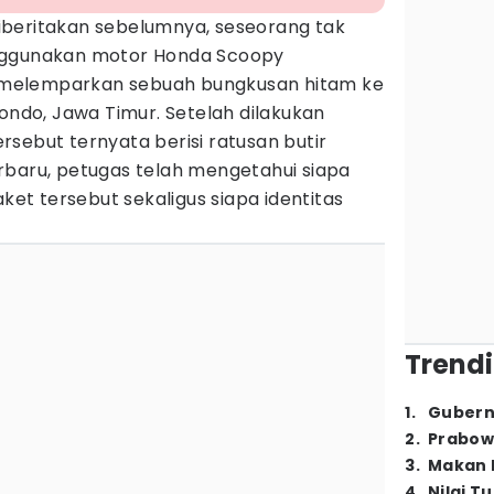
iberitakan sebelumnya, seseorang tak
nggunakan motor Honda Scoopy
melemparkan sebuah bungkusan hitam ke
bondo, Jawa Timur. Setelah dilakukan
sebut ternyata berisi ratusan butir
erbaru, petugas telah mengetahui siapa
t tersebut sekaligus siapa identitas
Trendi
1
.
Gubern
2
.
Prabow
3
.
Makan B
4
.
Nilai T