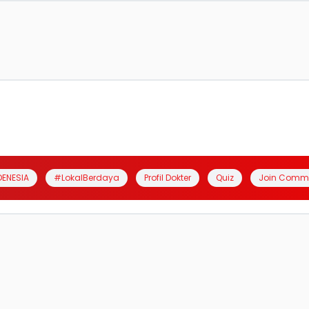
DENESIA
#LokalBerdaya
Profil Dokter
Quiz
Join Comm