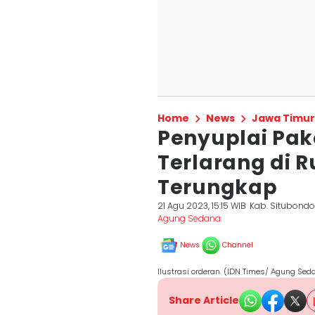
Home
News
Jawa Timur
Penyuplai Pak
Terlarang di 
Terungkap
21 Agu 2023, 15:15 WIB
Kab. Situbond
Agung Sedana
News
Channel
Ilustrasi orderan. (IDN Times/ Agung Sed
Share Article