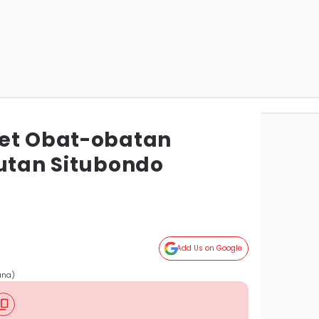
et Obat-obatan
Rutan Situbondo
o
Add Us on Google
ana)