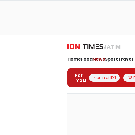
JATIM
Home
Food
News
Sport
Travel
For
Iklanin di IDN
INSI
You