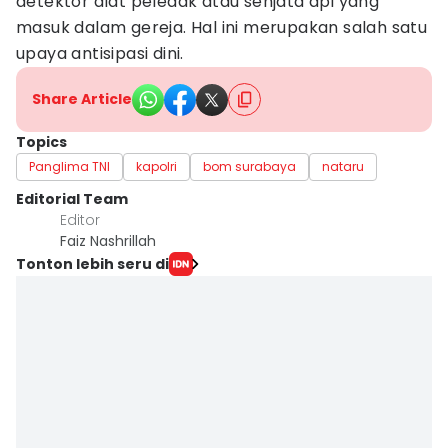
detektor alat peledak atau senjata api yang
masuk dalam gereja. Hal ini merupakan salah satu
upaya antisipasi dini.
Share Article
Topics
Panglima TNI
kapolri
bom surabaya
nataru
Editorial Team
Editor
Faiz Nashrillah
Tonton lebih seru di