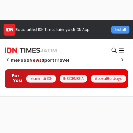
Baca artikel
IDN Times
lainnya di IDN App
Install
JATIM
Home
Food
News
Sport
Travel
For
Iklanin di IDN
INSIDENESIA
#LokalBerdaya
You