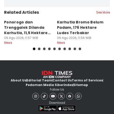
Related Articles
See More
Ponorogo dan
Karhutla Bromo Belum
K
Trenggalek Dilanda
Padam, 176 Hektare
P
Karhutla, 11,5 Hektare
Ludes Terbakar
A
Terbakar
09 Agu 2026, 11:57 WIB
09 Agu 2026, 11:56 WIB
J
09
News
News
Ne
About Us
Editorial Team
Contact Us
Terms of Services
Pedoman Media Siber
Index
Sitemap
Follow Us
Download