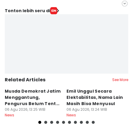
Editor
Tonton lebih seru di
Ardiansyah Fajar Syahlillah
Editor
Faiz Nashrillah
Related Articles
See More
Musda Demokrat Jatim
Emil Unggul Secara
H
Menggantung,
Elektabilitas, Nama Lain
B
Pengurus Belum Tentu
Masih Bisa Menyusul
T
Aman
06 Agu 2026, 13:25 WIB
06 Agu 2026, 13:24 WIB
06
News
News
Ne