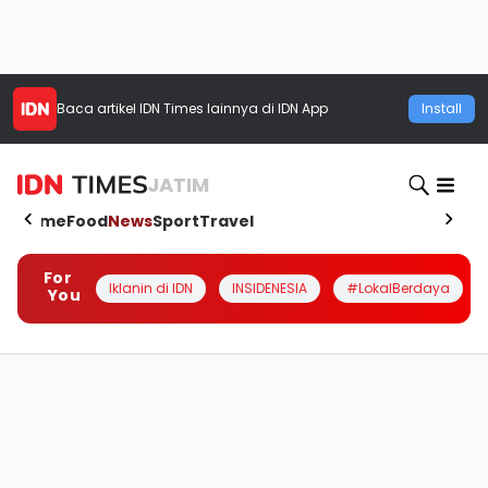
Baca artikel
IDN Times
lainnya di IDN App
Install
JATIM
Home
Food
News
Sport
Travel
For
Iklanin di IDN
INSIDENESIA
#LokalBerdaya
You