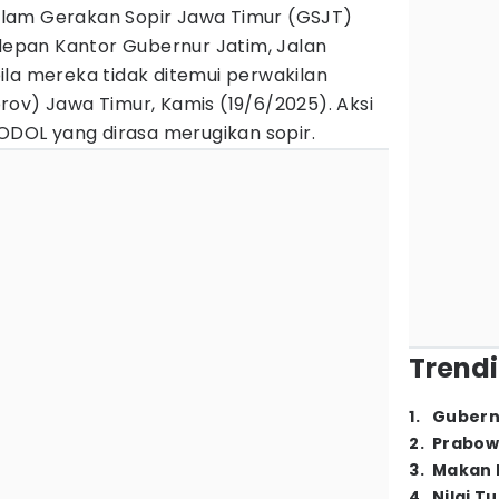
alam Gerakan Sopir Jawa Timur (GSJT)
pan Kantor Gubernur Jatim, Jalan
ila mereka tidak ditemui perwakilan
ov) Jawa Timur, Kamis (19/6/2025). Aksi
 ODOL yang dirasa merugikan sopir.
Trendi
1
.
Gubern
2
.
Prabow
3
.
Makan B
4
.
Nilai T