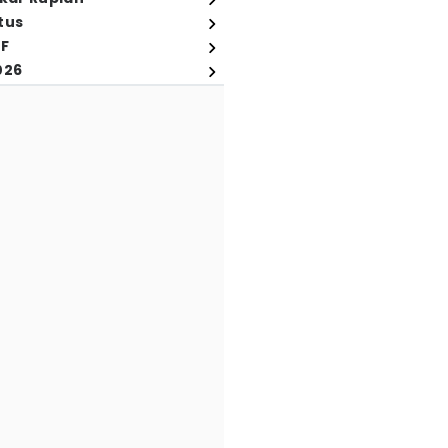
tus
FF
026