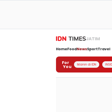
JATIM
Home
Food
News
Sport
Travel
For
Iklanin di IDN
INSI
You