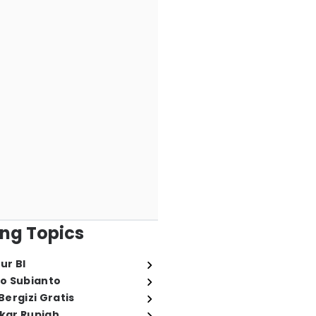
ng Topics
ur BI
o Subianto
ergizi Gratis
ukar Rupiah