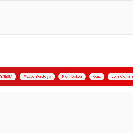
DENESIA
#LokalBerdaya
Profil Dokter
Quiz
Join Comm