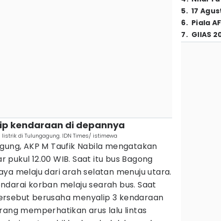
5
.
17 Agus
6
.
Piala A
7
.
GIIAS 2
lip kendaraan di depannya
listrik di Tulungagung. IDN Times/ istimewa
agung, AKP M Taufik Nabila mengatakan
ar pukul 12.00 WIB. Saat itu bus Bagong
ya melaju dari arah selatan menuju utara.
ndarai korban melaju searah bus. Saat
s tersebut berusaha menyalip 3 kendaraan
rang memperhatikan arus lalu lintas