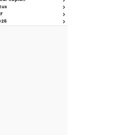
tus
FF
026