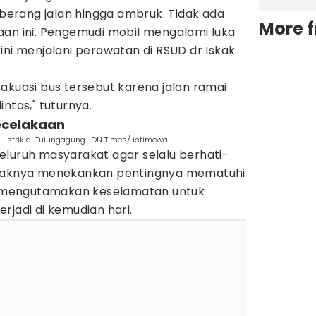
seberang jalan hingga ambruk. Tidak ada
More 
aan ini. Pengemudi mobil mengalami luka
ini menjalani perawatan di RSUD dr Iskak
akuasi bus tersebut karena jalan ramai
ntas," tuturnya.
 kecelakaan
listrik di Tulungagung. IDN Times/ istimewa
eluruh masyarakat agar selalu berhati-
ihaknya menekankan pentingnya mematuhi
ta mengutamakan keselamatan untuk
rjadi di kemudian hari.