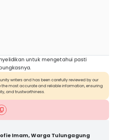
yelidikan untuk mengetahui pasti
 pungkasnya.
munity writers and has been carefully reviewed by our
de the most accurate and reliable information, ensuring
ity, and trustworthiness.
 Sofie Imam, Warga Tulungagung