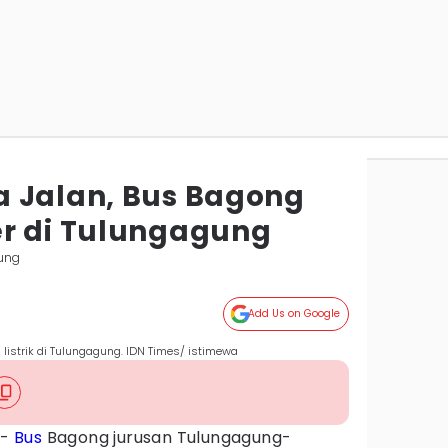
 Jalan, Bus Bagong
r di Tulungagung
ung
Add Us on Google
listrik di Tulungagung. IDN Times/ istimewa
-
Bus
Bagong jurusan Tulungagung-