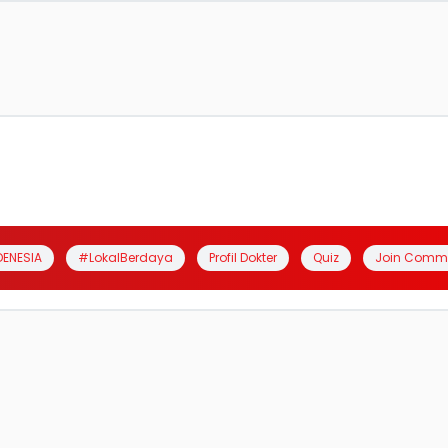
DENESIA
#LokalBerdaya
Profil Dokter
Quiz
Join Comm