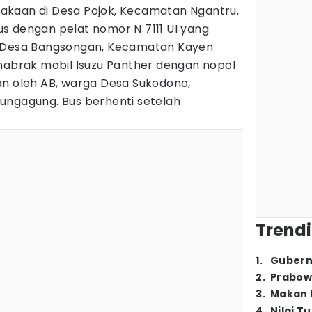
akaan di Desa Pojok, Kecamatan Ngantru,
s dengan pelat nomor N 7111 UI yang
a Desa Bangsongan, Kecamatan Kayen
enabrak mobil Isuzu Panther dengan nopol
an oleh AB, warga Desa Sukodono,
ungagung. Bus berhenti setelah
Trendi
1
.
Gubern
2
.
Prabow
3
.
Makan B
4
.
Nilai T