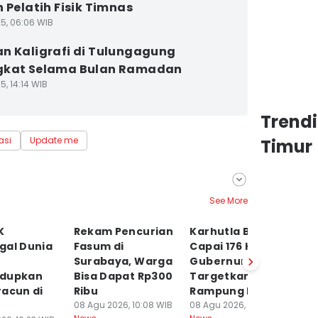
n Pelatih Fisik Timnas
25, 06:06 WIB
n Kaligrafi di Tulungagung
gkat Selama Bulan Ramadan
5, 14:14 WIB
Trend
asi
Update me
Timur
See More
K
Rekam Pencurian
Karhutla Bromo
P
gal Dunia
Fasum di
Capai 176 Ha,
7
Surabaya, Warga
Gubernur
P
dupkan
Bisa Dapat Rp300
Targetkan
Po
racun di
Ribu
Rampung Hari ini
08
Ne
08 Agu 2026, 10:08 WIB
08 Agu 2026, 10:07 WIB