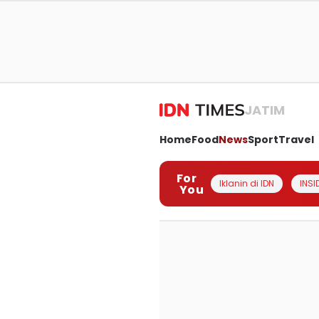
JATIM
Home
Food
News
Sport
Travel
For
Iklanin di IDN
INSI
You