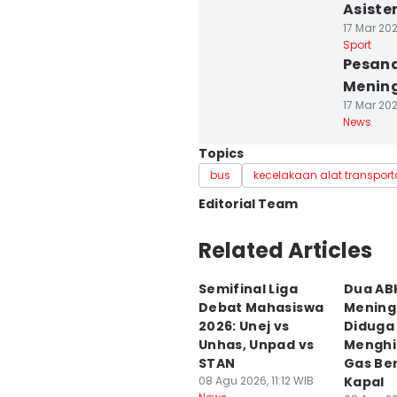
Asiste
17 Mar 20
Sport
Pesana
Menin
17 Mar 202
News
Topics
bus
kecelakaan alat transport
Editorial Team
Editor
Related Articles
Faiz Nashrillah
Semifinal Liga
Dua AB
Editor
Debat Mahasiswa
Mening
Zumrotul Abidin
2026: Unej vs
Diduga
Unhas, Unpad vs
Menghi
STAN
Gas Be
08 Agu 2026, 11:12 WIB
Kapal