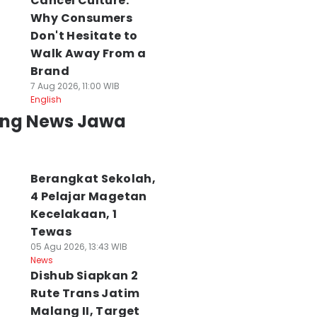
Cancel Culture:
Why Consumers
Don't Hesitate to
Walk Away From a
Brand
7 Aug 2026, 11:00 WIB
English
ing News Jawa
Berangkat Sekolah,
4 Pelajar Magetan
Kecelakaan, 1
embunuh Nenek
Tewas
Tanah Wakaf
4 Korban KM
9 Tahun di
Diduga Diserobot,
Mutiara Masih
05 Agu 2026, 13:43 WIB
asuruan Dibekuk
Jemaah Masjid
Hilang, Operator
News
Dishub Siapkan 2
lisi
Rahmat Surabaya
Minta Pencarian
 Agu 2026, 10:06 WIB
Protes
Dilanjut
Rute Trans Jatim
ws
07 Agu 2026, 20:46 WIB
07 Agu 2026, 20:43 WI
Malang II, Target