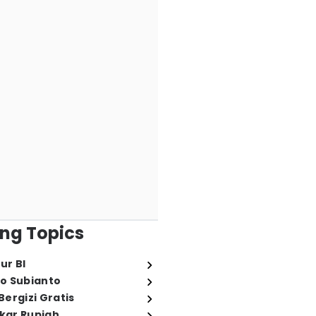
ng Topics
ur BI
o Subianto
ergizi Gratis
ukar Rupiah