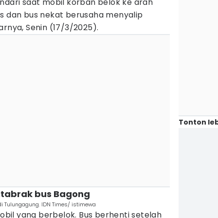
ndari saat mobil korban belok ke arah
us dan bus nekat berusaha menyalip
arnya, Senin (17/3/2025).
Tonton leb
ditabrak bus Bagong
di Tulungagung. IDN Times/ istimewa
il yang berbelok. Bus berhenti setelah