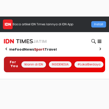
Baca artikel
IDN Times
lainnya di IDN App
Install
JATIM
Home
Food
News
Sport
Travel
For
Iklanin di IDN
INSIDENESIA
#LokalBerdaya
You