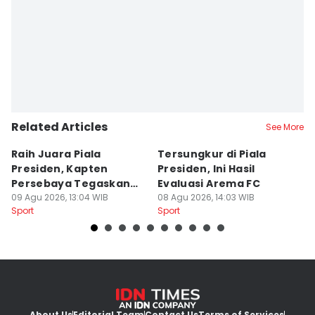
Related Articles
See More
Raih Juara Piala
Tersungkur di Piala
P
Presiden, Kapten
Presiden, Ini Hasil
A
Persebaya Tegaskan
Evaluasi Arema FC
B
Punya Misi Besar
09 Agu 2026, 13:04 WIB
08 Agu 2026, 14:03 WIB
08
Sport
Sport
Sp
About Us
Editorial Team
Contact Us
Terms of Services