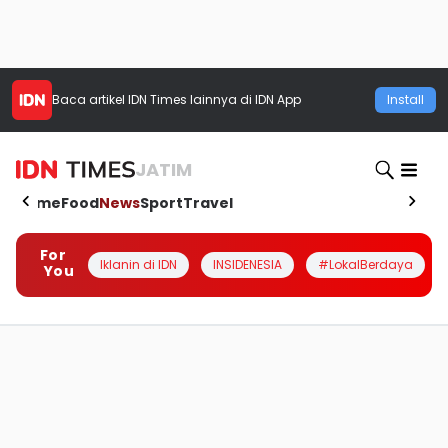
Baca artikel
IDN Times
lainnya di IDN App
Install
JATIM
Home
Food
News
Sport
Travel
For
Iklanin di IDN
INSIDENESIA
#LokalBerdaya
You