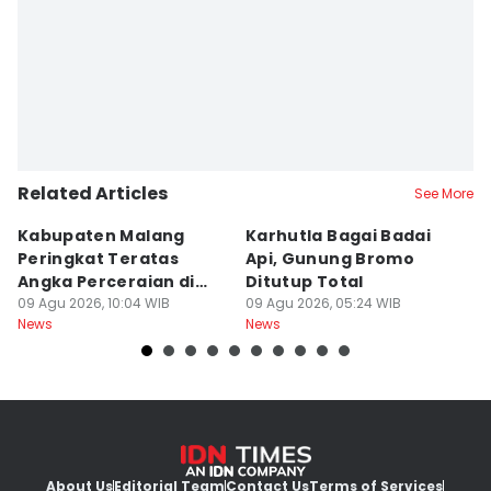
Related Articles
See More
Kabupaten Malang
Karhutla Bagai Badai
B
Peringkat Teratas
Api, Gunung Bromo
L
Angka Perceraian di
Ditutup Total
B
Jatim
09 Agu 2026, 10:04 WIB
09 Agu 2026, 05:24 WIB
Se
08
News
News
Ne
About Us
Editorial Team
Contact Us
Terms of Services