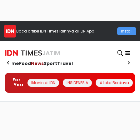
Baca artikel
IDN Times
lainnya di IDN App
Install
JATIM
Home
Food
News
Sport
Travel
For
Iklanin di IDN
INSIDENESIA
#LokalBerdaya
You