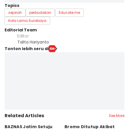
Topics
sejarah
perbudakan
Educate me
Kota Lama Surabaya
Editorial Team
Editor
Talita Hariyanto
Tonton lebih seru di
Related Articles
See More
BAZNAS Jatim Setuju
Bromo Ditutup Akibat
D