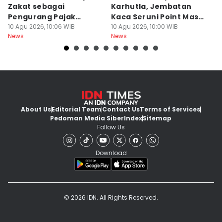
Zakat sebagai
Karhutla, Jembatan
R
Pengurang Pajak
Kaca Seruni Point Masih
Ab
Langsung
10 Agu 2026, 10:06 WIB
Buka
10 Agu 2026, 10:00 WIB
D
10
News
News
Ne
About Us
Editorial Team
Contact Us
Terms of Services
Pedoman Media Siber
Index
Sitemap
Follow Us
Download
© 2026 IDN. All Rights Reserved.