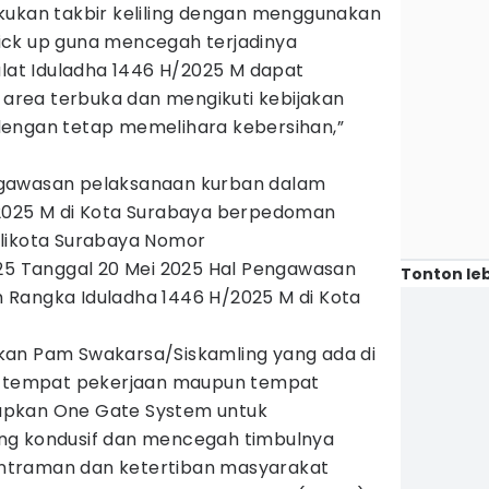
kukan takbir keliling dengan menggunakan
ick up guna mencegah terjadinya
alat Iduladha 1446 H/2025 M dapat
u area terbuka dan mengikuti kebijakan
dengan tetap memelihara kebersihan,”
gawasan pelaksanaan kurban dalam
/2025 M di Kota Surabaya berpedoman
alikota Surabaya Nomor
025 Tanggal 20 Mei 2025 Hal Pengawasan
Tonton leb
Rangka Iduladha 1446 H/2025 M di Kota
kan Pam Swakarsa/Siskamling yang ada di
l, tempat pekerjaan maupun tempat
apkan One Gate System untuk
ng kondusif dan mencegah timbulnya
ntraman dan ketertiban masyarakat