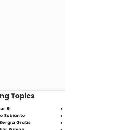
ng Topics
ur BI
o Subianto
ergizi Gratis
ukar Rupiah