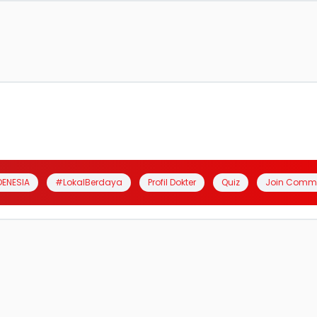
DENESIA
#LokalBerdaya
Profil Dokter
Quiz
Join Comm