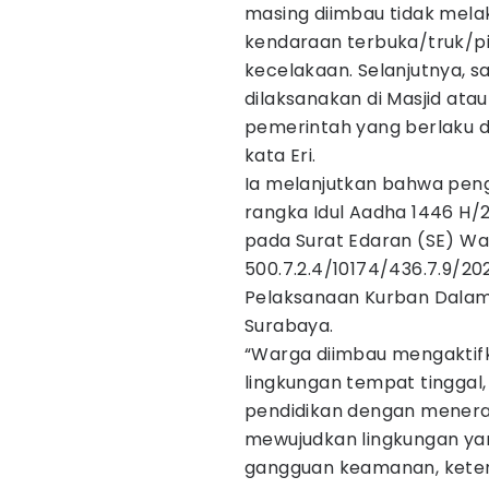
masing diimbau tidak mela
kendaraan terbuka/truk/p
kecelakaan. Selanjutnya, s
dilaksanakan di Masjid ata
pemerintah yang berlaku 
kata Eri.
Ia melanjutkan bahwa pen
rangka Idul Aadha 1446 H
pada Surat Edaran (SE) W
500.7.2.4/10174/436.7.9/2
Pelaksanaan Kurban Dalam 
Surabaya.
“Warga diimbau mengaktif
lingkungan tempat tingga
pendidikan dengan mener
mewujudkan lingkungan ya
gangguan keamanan, kete