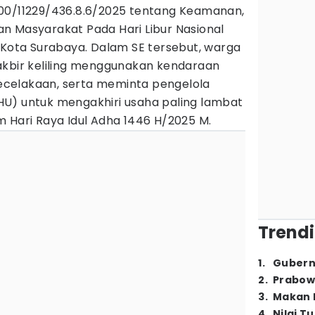
00/11229/436.8.6/2025 tentang Keamanan,
n Masyarakat Pada Hari Libur Nasional
 Kota Surabaya. Dalam SE tersebut, warga
akbir keliling menggunakan kendaraan
celakaan, serta meminta pengelola
U) untuk mengakhiri usaha paling lambat
 Hari Raya Idul Adha 1446 H/2025 M.
Trendi
1
.
Gubern
2
.
Prabow
3
.
Makan B
4
.
Nilai T