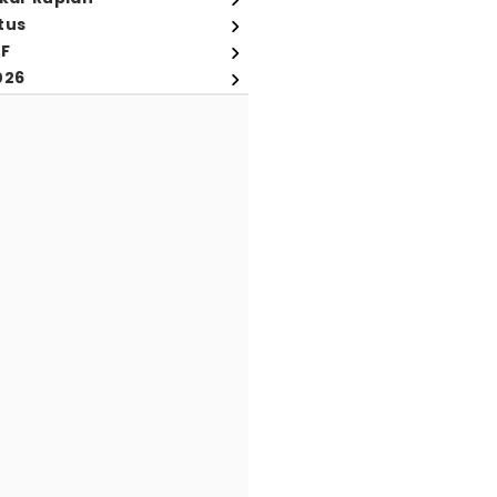
tus
FF
026