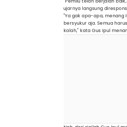
"Pemilu telah berjalan bai
ujarnya langsung direspon
"Ya gak apa-apa, menang it
bersyukur aja. Semua haru
kalah," kata Gus Ipul men