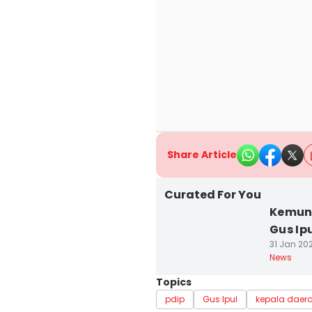
Share Article
Curated For You
Kemung
Gus Ip
31 Jan 202
News
Topics
pdip
Gus Ipul
kepala daer