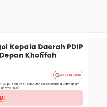
gol Kepala Daerah PDIP
i Depan Khofifah
a
Add Us on Google
s Gus Ipul saat wakili sambutan kepala daerah di Jatim dalam
diansyah Fajar).