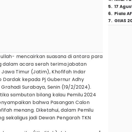
5
.
17 Agus
6
.
Piala A
7
.
GIIAS 2
fullah- mencairkan suasana di antara para
 dalam acara serah terima jabatan
Jawa Timur (Jatim), Khofifah Indar
to Dardak kepada Pj Gubernur Adhy
Grahadi Surabaya, Senin (19/2/2024).
etika sambutan bilang kalau Pemilu 2024
 menyampaikan bahwa Pasangan Calon
fifah menang. Diketahui, dalam Pemilu
ng sekaligus jadi Dewan Pengarah TKN