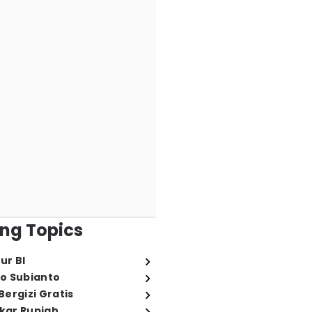
ng Topics
ur BI
o Subianto
ergizi Gratis
ukar Rupiah