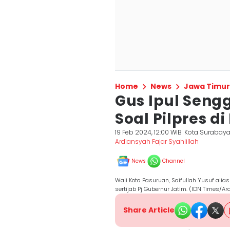
Home
News
Jawa Timur
Gus Ipul Seng
Soal Pilpres d
19 Feb 2024, 12:00 WIB
Kota Surabay
Ardiansyah Fajar Syahlillah
News
Channel
Wali Kota Pasuruan, Saifullah Yusuf alia
sertijab Pj Gubernur Jatim. (IDN Times/Ar
Share Article