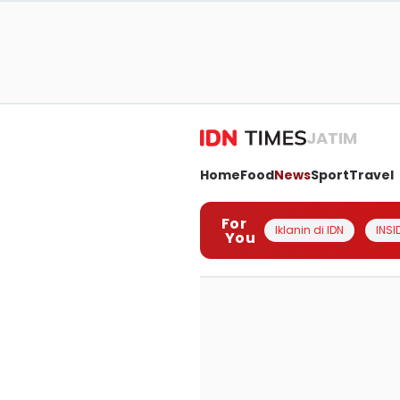
JATIM
Home
Food
News
Sport
Travel
For
Iklanin di IDN
INSI
You