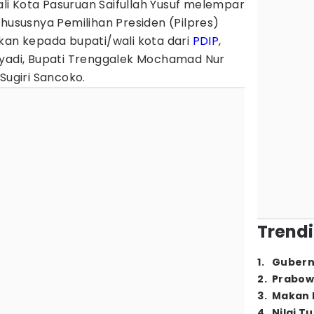
li Kota Pasuruan Saifullah Yusuf melempar
khususnya Pemilihan Presiden (Pilpres)
kan kepada bupati/wali kota dari
PDIP
,
hyadi, Bupati Trenggalek Mochamad Nur
Sugiri Sancoko.
Trendi
1
.
Gubern
2
.
Prabow
3
.
Makan B
4
.
Nilai T