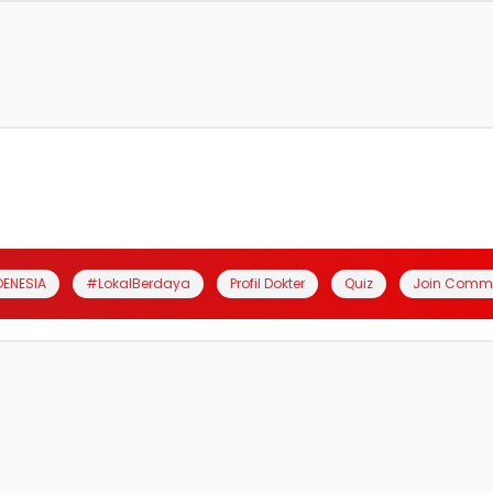
DENESIA
#LokalBerdaya
Profil Dokter
Quiz
Join Comm