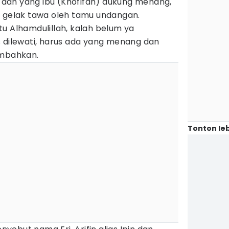
k, dan yang ibu (Khofifah) dukung menang,"
s gelak tawa oleh tamu undangan.
u Alhamdulillah, kalah belum ya
s dilewati, harus ada yang menang dan
ambahkan.
Tonton leb