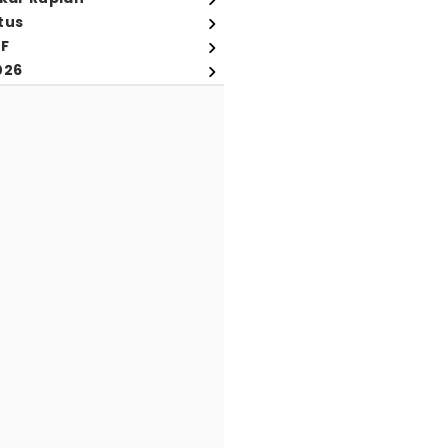
tus
FF
026