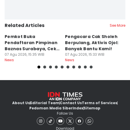
Related Articles
See More
Pemkot Buka
Pengacara Cak Sholeh
B
Pendaftaran Pimpinan
Berpulang, Aktivis Ojol:
M
Baznas Surabaya, Cek
Banyak Bantu Kami!
D
Syaratnya
07 Agu 2026, 15:35 WIB
07 Agu 2026, 15:33 WIB
G
07
News
News
Ne
About Us
Editorial Team
Contact Us
Terms of Services
Pedoman Media Siber
Index
Sitemap
Follow Us
Download