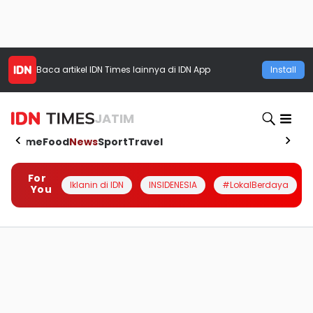
Baca artikel
IDN Times
lainnya di IDN App
Install
JATIM
Home
Food
News
Sport
Travel
For
Iklanin di IDN
INSIDENESIA
#LokalBerdaya
You