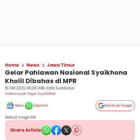
Home
News
Jawa Timur
Gelar Pahlawan Nasional Syaikhona
Kholil Dibahas di MPR
15 Okt 2021, 06:06 WIB
Kota Surabaya
Ardiansyah Fajar Syahlillah
News
Channel
Add Us on Google
Default Image IDN
Share Article