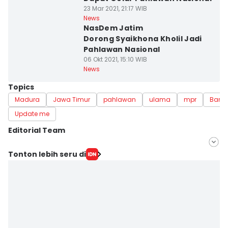
23 Mar 2021, 21:17 WIB
News
NasDem Jatim
Dorong Syaikhona Kholil Jadi
Pahlawan Nasional
06 Okt 2021, 15:10 WIB
News
Topics
Madura
Jawa Timur
pahlawan
ulama
mpr
Bang
Update me
Editorial Team
Editor
Tonton lebih seru di
Ardiansyah Fajar Syahlillah
Editor
Zumrotul Abidin