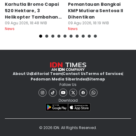
Karhutla Bromo Capai
Pemantauan Bangkai
U
520 Hektare, 3
KMP Mutiara Sentosa II
A
Helikopter Tambahan
Dihentikan
d
Diterjunkan
09 Agu 2026, 18:48 WIB
09 Agu 2026, 18:19 WIB
09
News
News
Ne
About Us
Editorial Team
Contact Us
Terms of Services
Pedoman Media Siber
Index
Sitemap
Follow Us
Download
© 2026 IDN. All Rights Reserved.