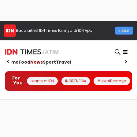
Baca artikel
IDN Times
lainnya di IDN App
Install
JATIM
Home
Food
News
Sport
Travel
For
Iklanin di IDN
INSIDENESIA
#LokalBerdaya
You