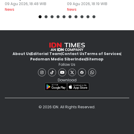
Diterjunkan
09 Agu 2026, 18:48 WIB
09 Agu 2026, 18:19 WIB
09
News
News
Ne
About Us
Editorial Team
Contact Us
Terms of Services
Pedoman Media Siber
Index
Sitemap
Follow Us
Download
© 2026 IDN. All Rights Reserved.