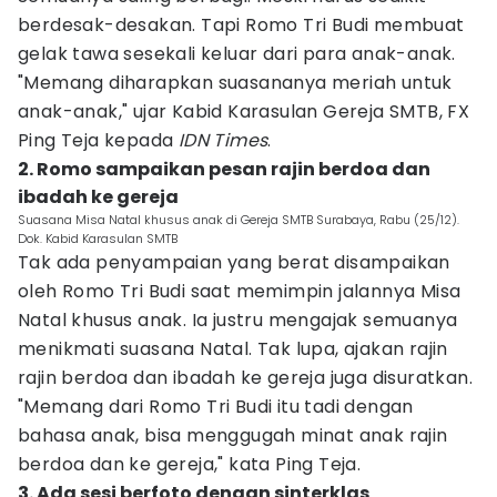
berdesak-desakan. Tapi Romo Tri Budi membuat
gelak tawa sesekali keluar dari para anak-anak.
"Memang diharapkan suasananya meriah untuk
anak-anak," ujar Kabid Karasulan Gereja SMTB, FX
Ping Teja kepada
IDN Times
.
2. Romo sampaikan pesan rajin berdoa dan
ibadah ke gereja
Suasana Misa Natal khusus anak di Gereja SMTB Surabaya, Rabu (25/12).
Dok. Kabid Karasulan SMTB
Tak ada penyampaian yang berat disampaikan
oleh Romo Tri Budi saat memimpin jalannya Misa
Natal khusus anak. Ia justru mengajak semuanya
menikmati suasana Natal. Tak lupa, ajakan rajin
rajin berdoa dan ibadah ke gereja juga disuratkan.
"Memang dari Romo Tri Budi itu tadi dengan
bahasa anak, bisa menggugah minat anak rajin
berdoa dan ke gereja," kata Ping Teja.
3. Ada sesi berfoto dengan sinterklas