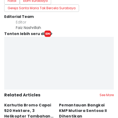
natal
bom surabaya
Gereja Santa Maria Tak Bercela Surabaya
Editorial Team
Editor
Faiz Nashrillah
Tonton lebih seru di
Related Articles
See More
Karhutla Bromo Capai
Pemantauan Bangkai
U
520 Hektare, 3
KMP Mutiara Sentosa II
A
Helikopter Tambahan
Dihentikan
d