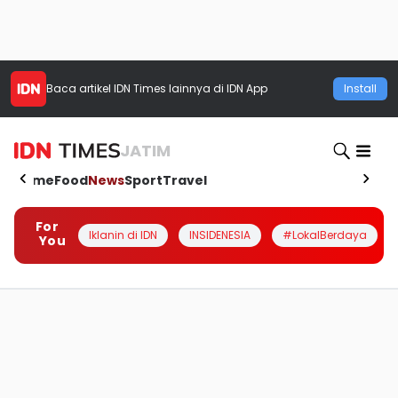
Baca artikel
IDN Times
lainnya di IDN App
Install
JATIM
Home
Food
News
Sport
Travel
For
Iklanin di IDN
INSIDENESIA
#LokalBerdaya
You