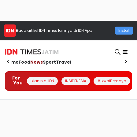
Baca artikel
IDN Times
lainnya di IDN App
Install
JATIM
Home
Food
News
Sport
Travel
For
Iklanin di IDN
INSIDENESIA
#LokalBerdaya
You