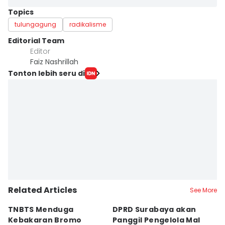
Topics
tulungagung
radikalisme
Editorial Team
Editor
Faiz Nashrillah
Tonton lebih seru di
Related Articles
See More
TNBTS Menduga
DPRD Surabaya akan
Semi
Kebakaran Bromo
Panggil Pengelola Mal
M