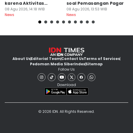
karena Aktivitas
soal Pemasangan Pagar
U
Manusia
08 Agu 2026, 14:18 WIB
08 Agu 2026, 13:53 WIB
08
News
News
Ne
About Us
Editorial Team
Contact Us
Terms of Services
Pedoman Media Siber
Index
Sitemap
Follow Us
Download
© 2026 IDN. All Rights Reserved.