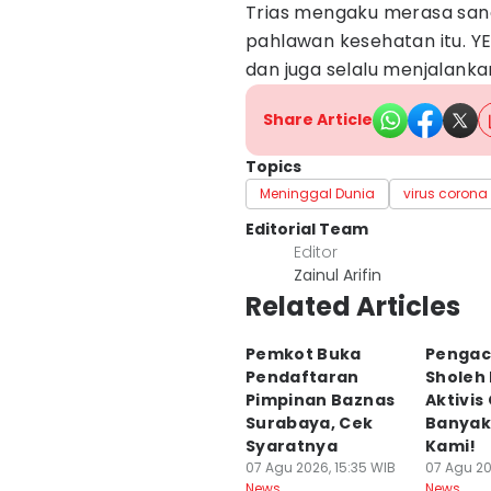
Trias mengaku merasa san
pahlawan kesehatan itu. YE
dan juga selalu menjalank
Share Article
Topics
Meninggal Dunia
virus corona
Editorial Team
Editor
Zainul Arifin
Related Articles
Pemkot Buka
Pengac
Pendaftaran
Sholeh
Pimpinan Baznas
Aktivis 
Surabaya, Cek
Banyak
Syaratnya
Kami!
07 Agu 2026, 15:35 WIB
07 Agu 20
News
News