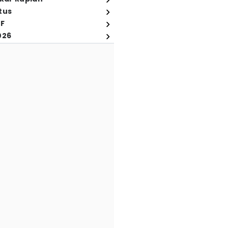
tus
FF
026