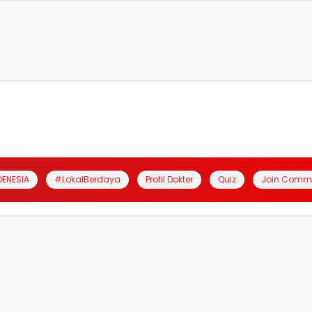
DENESIA
#LokalBerdaya
Profil Dokter
Quiz
Join Comm