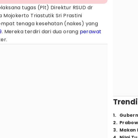
laksana tugas (Plt) Direktur RSUD dr
 Mojokerto Triastutik Sri Prastini
empat tenaga kesehatan (nakes) yang
9
. Mereka terdiri dari dua orang
perawat
er.
Trendi
1
.
Gubern
2
.
Prabow
3
.
Makan B
4
.
Nilai T