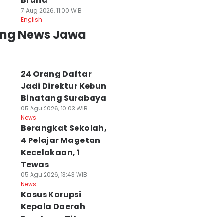
Brand
7 Aug 2026, 11:00 WIB
English
ing News Jawa
24 Orang Daftar
Jadi Direktur Kebun
Binatang Surabaya
05 Agu 2026, 10:03 WIB
News
Berangkat Sekolah,
4 Pelajar Magetan
Kecelakaan, 1
aduan Suara
Pengacara No
Demokrat Jatim
Tewas
MPN 1 Surabaya
Viral No Justice
Matangkan Mesi
05 Agu 2026, 13:43 WIB
aih Empat
Cak Sholeh
Partai untuk
News
enghargaan di
Meninggal Dunia
Pemilu 2029
Kasus Korupsi
hailand
07 Agu 2026, 09:55 WIB
07 Agu 2026, 08:23 WI
Kepala Daerah
News
News
 Agu 2026, 11:59 WIB
ws