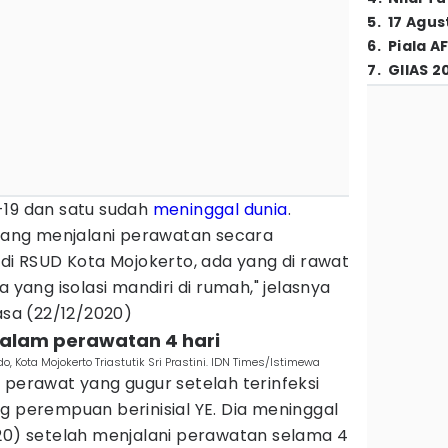
5
.
17 Agus
6
.
Piala A
7
.
GIIAS 2
-19 dan satu sudah
meninggal dunia
.
edang menjalani perawatan secara
 di RSUD Kota Mojokerto, ada yang di rawat
a yang isolasi mandiri di rumah," jelasnya
lasa (22/12/2020)
dalam perawatan 4 hari
, Kota Mojokerto Triastutik Sri Prastini. IDN Times/Istimewa
 perawat yang gugur setelah terinfeksi
 perempuan berinisial YE. Dia meninggal
020) setelah menjalani perawatan selama 4