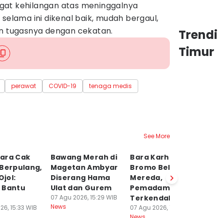
gat kehilangan atas meninggalnya
 selama ini dikenal baik, mudah bergaul,
an tugasnya dengan cekatan.
Trend
Timur
perawat
COVID-19
tenaga medis
See More
ara Cak
Bawang Merah di
Bara Karhutla
P
 Berpulang,
Magetan Ambyar
Bromo Belum
S
Ojol:
Diserang Hama
Mereda,
R
 Bantu
Ulat dan Gurem
Pemadaman
P
07 Agu 2026, 15:29 WIB
Terkendala Medan
T
News
26, 15:33 WIB
07 Agu 2026, 15:28 WIB
07
News
Ne