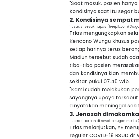
"Saat masuk, pasien hany
Kondisinya saat itu segar b
2. Kondisinya sempat m
ilustrasi sesak napas (freepik.com/Drag
Trias mengungkapkan sela
Kencono Wungu khusus pasi
setiap harinya terus bera
Madiun tersebut sudah ada
tiba-tiba pasien merasaka
dan kondisinya kian membur
sekitar pukul 07.45 Wib.
"Kami sudah melakukan per
sayangnya upaya tersebut t
dinyatakan meninggal sekita
3. Jenazah dimakamka
Ilustrasi korban di rawat petugas medis
Trias melanjutkan, YE meru
reguler COVID-19 RSUD dr W