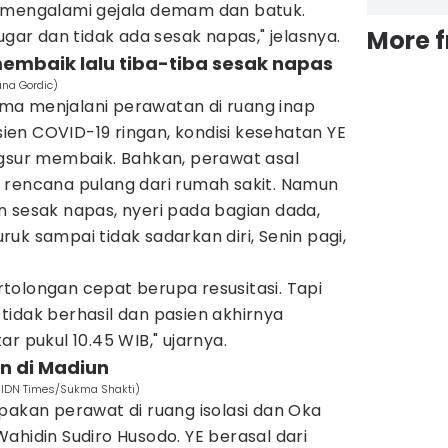
a mengalami gejala demam dan batuk.
More 
ugar dan tidak ada sesak napas," jelasnya.
embaik lalu tiba-tiba sesak napas
ana Gordic)
ma menjalani perawatan di ruang inap
en COVID-19 ringan, kondisi kesehatan YE
ngsur membaik. Bahkan, perawat asal
 rencana pulang dari rumah sakit. Namun
n sesak napas, nyeri pada bagian dada,
uk sampai tidak sadarkan diri, Senin pagi,
tolongan cepat berupa resusitasi. Tapi
idak berhasil dan pasien akhirnya
r pukul 10.45 WIB," ujarnya.
n di Madiun
 (IDN Times/Sukma Shakti)
pakan perawat di ruang isolasi dan Oka
ahidin Sudiro Husodo. YE berasal dari