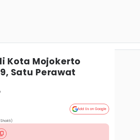
i Kota Mojokerto
19, Satu Perawat
o
Add Us on Google
 Shakti)