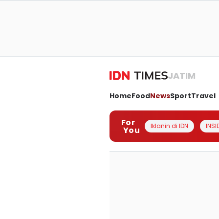
JATIM
Home
Food
News
Sport
Travel
For
Iklanin di IDN
INSI
You