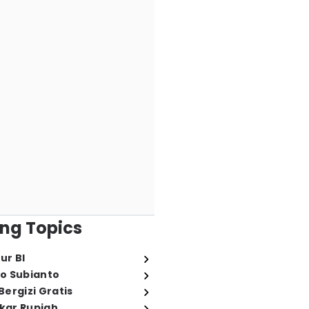
ng Topics
ur BI
o Subianto
ergizi Gratis
ukar Rupiah