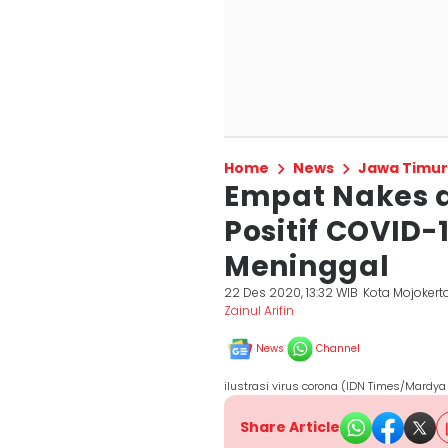
Home
News
Jawa Timur
Empat Nakes d
Positif COVID-
Meninggal
22 Des 2020, 13:32 WIB
Kota Mojokert
Zainul Arifin
News
Channel
ilustrasi virus corona (IDN Times/Mardya
Share Article