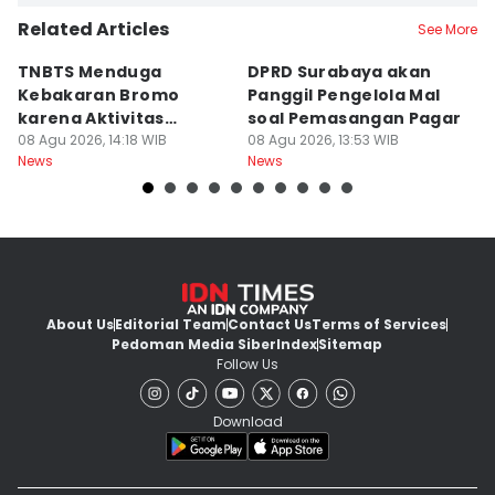
Related Articles
See More
TNBTS Menduga
DPRD Surabaya akan
Semi
Kebakaran Bromo
Panggil Pengelola Mal
M
karena Aktivitas
soal Pemasangan Pagar
U
Manusia
08 Agu 2026, 14:18 WIB
08 Agu 2026, 13:53 WIB
08
News
News
Ne
About Us
Editorial Team
Contact Us
Terms of Services
Pedoman Media Siber
Index
Sitemap
Follow Us
Download