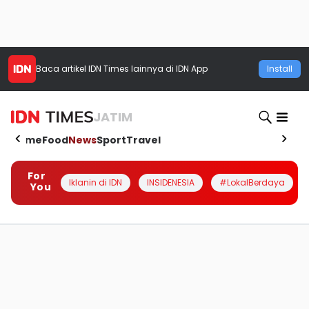
Baca artikel
IDN Times
lainnya di IDN App
Install
JATIM
Home
Food
News
Sport
Travel
For
Iklanin di IDN
INSIDENESIA
#LokalBerdaya
You