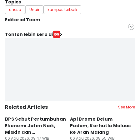
Topics
unesa
Unair
kampus terbaik
Editorial Team
Editor
Tonton lebih seru di
IDN Times Hyperlocal
Editor
Faiz Nashrillah
Related Articles
See More
BPS Sebut Pertumbuhan
Api Bromo Belum
J
Ekonomi Jatim Naik,
Padam, Karhutla Meluas
G
Miskin dan
ke Arah Malang
B
Pengangguran Turun
06 Agu 2026, 09:47 WIB
06 Agu 2026, 08:55 WIB
05