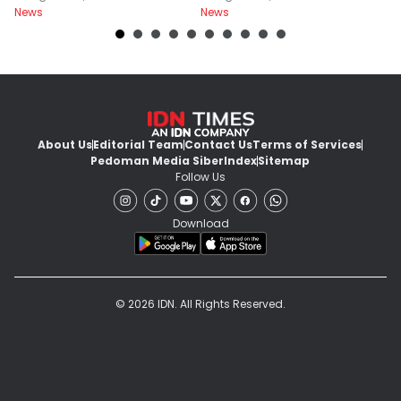
News
News
Ne
About Us
Editorial Team
Contact Us
Terms of Services
Pedoman Media Siber
Index
Sitemap
Follow Us
Download
© 2026 IDN. All Rights Reserved.