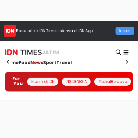
Baca artikel
IDN Times
lainnya di IDN App
Install
JATIM
Home
Food
News
Sport
Travel
For
Iklanin di IDN
INSIDENESIA
#LokalBerdaya
You