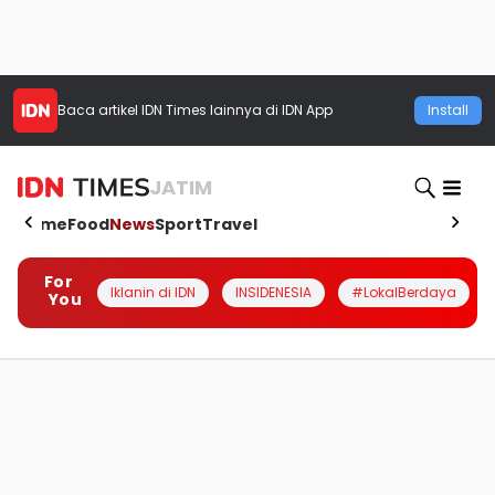
Baca artikel
IDN Times
lainnya di IDN App
Install
JATIM
Home
Food
News
Sport
Travel
For
Iklanin di IDN
INSIDENESIA
#LokalBerdaya
You