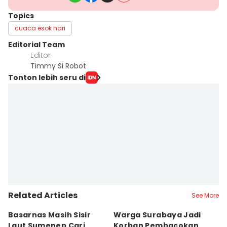
Topics
cuaca esok hari
Editorial Team
Editor
Timmy Si Robot
Tonton lebih seru di
Related Articles
See More
Basarnas Masih Sisir
Warga Surabaya Jadi
E
Laut Sumenep Cari
Korban Pembacokan
B