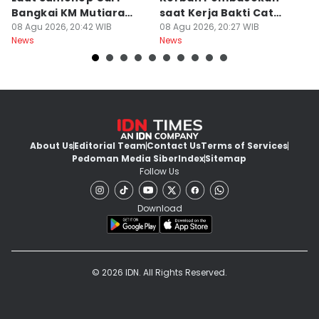
Bangkai KM Mutiara
saat Kerja Bakti Cat
P
Sentosa II
08 Agu 2026, 20:42 WIB
Gapura
08 Agu 2026, 20:27 WIB
N
08
News
News
Ne
About Us
Editorial Team
Contact Us
Terms of Services
Pedoman Media Siber
Index
Sitemap
Follow Us
Download
© 2026 IDN. All Rights Reserved.