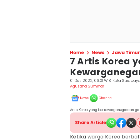
Home
News
Jawa Timur
7 Artis Korea
Kewarganegar
01 Des 2022, 06:01 WIB
Kota Surabay
Agustina Suminar
News
Channel
Artis Korea yang berkewarganegaraan ga
Share Article
Ketika warga Korea berbah