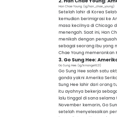
2. Han Chae Young: Ame
Han Chae Young. (ig/han_chae_young)
Setelah lahir di Korea Sel
kemudian berimigrasi ke Am
masa kecilnya di Chicago d
menengah. Saat ini, Han Ch
menikah dengan pengusaha 
sebagai seorang ibu yang m
Chae Young memerankan Han
3. Go Sung Hee: Amerika
Go Sung Hee. (ig/krnangel621)
Go Sung Hee salah satu ak
ganda yakni Amerika Serik
Sung Hee lahir dari orang t
itu ayahnya bekerja sebaga
lalu tinggal di sana selam
November kemarin, Go Sung
setelah menyelesaikan per