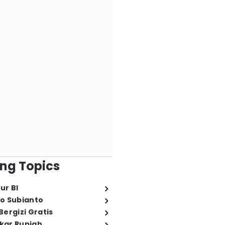
ng Topics
ur BI
o Subianto
ergizi Gratis
ukar Rupiah