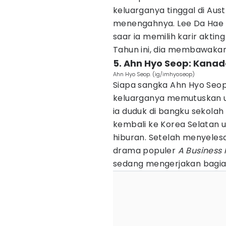
keluarganya tinggal di Aus
menengahnya. Lee Da Hae se
saar ia memilih karir akti
Tahun ini, dia membawakan
5. Ahn Hyo Seop: Kana
Ahn Hyo Seop. (ig/imhyoseop)
Siapa sangka Ahn Hyo Seop 
keluarganya memutuskan u
ia duduk di bangku sekolah
kembali ke Korea Selatan u
hiburan. Setelah menyele
drama populer
A Business 
sedang mengerjakan bagian