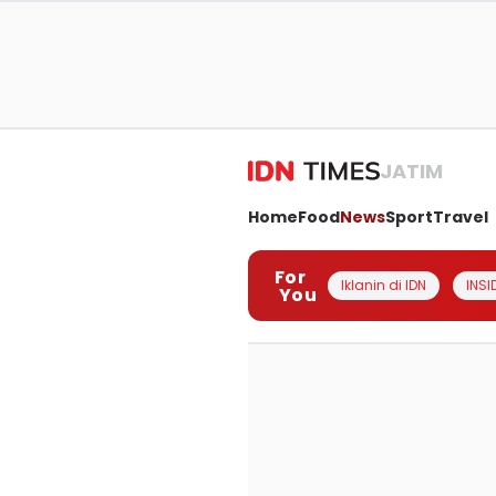
JATIM
Home
Food
News
Sport
Travel
For
Iklanin di IDN
INSI
You