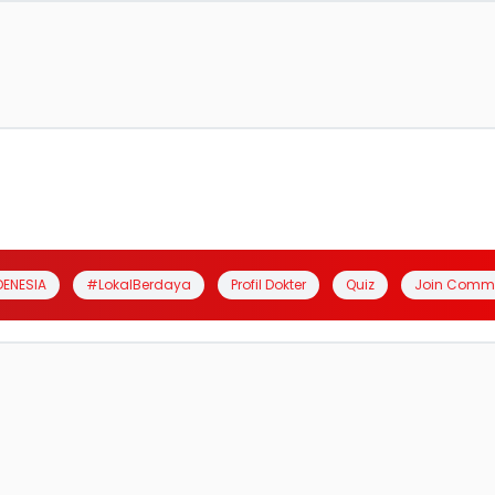
DENESIA
#LokalBerdaya
Profil Dokter
Quiz
Join Comm