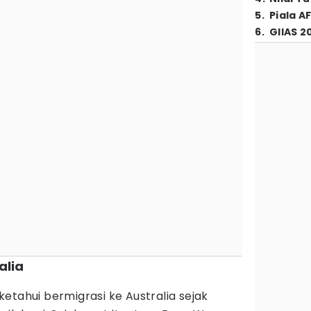
5
.
Piala A
6
.
GIIAS 2
alia
etahui bermigrasi ke Australia sejak