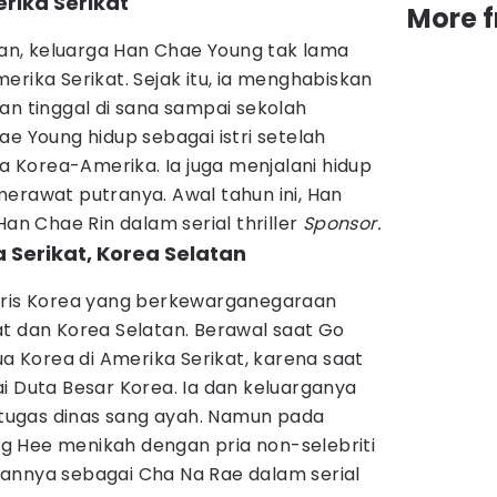
rika Serikat
More 
atan, keluarga Han Chae Young tak lama
erika Serikat. Sejak itu, ia menghabiskan
an tinggal di sana sampai sekolah
ae Young hidup sebagai istri setelah
Korea-Amerika. Ia juga menjalani hidup
erawat putranya. Awal tahun ini, Han
 Chae Rin dalam serial thriller
Sponsor.
 Serikat, Korea Selatan
tris Korea yang berkewarganegaraan
at dan Korea Selatan. Berawal saat Go
ua Korea di Amerika Serikat, karena saat
i Duta Besar Korea. Ia dan keluarganya
a tugas dinas sang ayah. Namun pada
 Hee menikah dengan pria non-selebriti
annya sebagai Cha Na Rae dalam serial