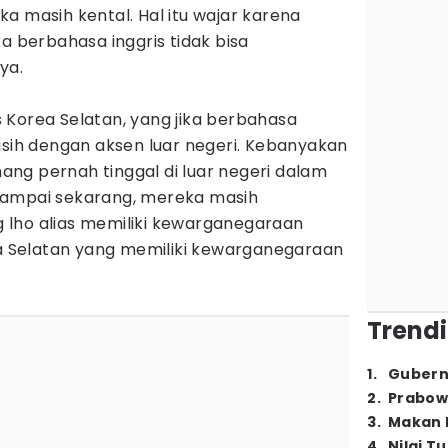
a masih kental. Hal itu wajar karena
a berbahasa inggris tidak bisa
nya.
 Korea Selatan, yang jika berbahasa
asih dengan aksen luar negeri. Kebanyakan
ng pernah tinggal di luar negeri dalam
sampai sekarang, mereka masih
lho alias memiliki kewarganegaraan
ea Selatan yang memiliki kewarganegaraan
Trendi
1
.
Gubern
2
.
Prabow
3
.
Makan B
4
.
Nilai T