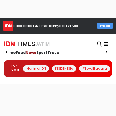
Baca artikel
IDN Times
lainnya di IDN App
Install
JATIM
Home
Food
News
Sport
Travel
For
Iklanin di IDN
INSIDENESIA
#LokalBerdaya
You