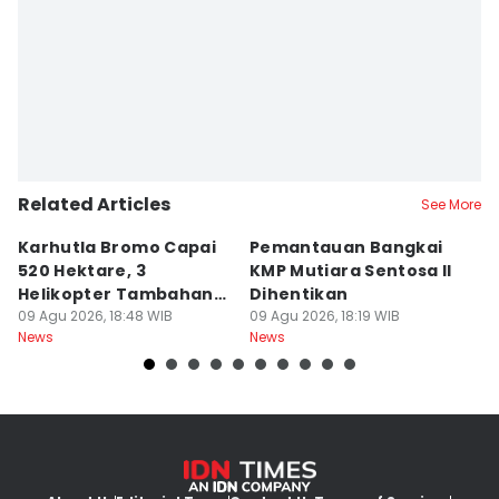
Related Articles
See More
Karhutla Bromo Capai
Pemantauan Bangkai
U
520 Hektare, 3
KMP Mutiara Sentosa II
A
Helikopter Tambahan
Dihentikan
d
Diterjunkan
09 Agu 2026, 18:48 WIB
09 Agu 2026, 18:19 WIB
09
News
News
Ne