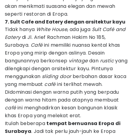
akan menikmati suasana elegan dan mewah
seperti restoran di Eropa.
7. Sult Cafe and Eatery dengan arsitektur kayu
Tidak hanya
White
House
, ada juga
Sult
Café
and
Eatery
di Jl. Arief Rachman Hakim No 185,
Surabaya.
Café
ini memiliki nuansa kental khas
Eropa yang mirip dengan aslinya. Desain
bangunannya berkonsep
vintage
dan
rustic
yang
dilengkapi dengan arsitektur kayu. Pintunya
menggunakan
sliding
door
berbahan dasar kaca
yang membuat
café
ini terlihat mewah.
Didominasi dengan warna putih yang berpadu
dengan warna hitam pada atapnya membuat
café
ini menghadirkan kesan bangunan klasik
khas Eropa yang melekat erat.
Itulah beberapa
tempat bernuansa Eropa di
Surabaya
. Jadi tak perlu jauh-jauh ke Eropa