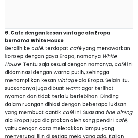
6. Cafe dengan kesan vintage ala Eropa
bernama White House
Beralih ke
café
, terdapat
café
yang menawarkan
konsep dengan gaya Eropa, namanya
White
House
. Tentu saja sesuai dengan namanya,
café
ini
didominasi dengan warna putih, sehingga
menampilkan kesan
vintage
ala Eropa. Selain itu,
suasananya juga dibuat
warm
agar terlihat
nyaman dan tidak terlalu berlebihan. Dinding
dalam ruangan dihiasi dengan beberapa lukisan
yang membuat cantik
café
ini. Suasana
fine
dining
ala Eropa juga diciptakan oleh sang pendiri
café
,
yaitu dengan cara meletakkan lampu yang
menyerupai lilin di setiap meja yang ada. Kalian