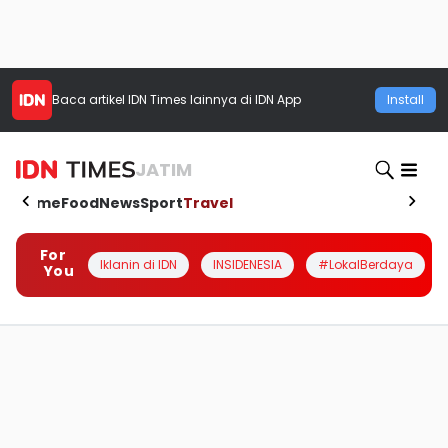
Baca artikel
IDN Times
lainnya di IDN App
Install
JATIM
Home
Food
News
Sport
Travel
For
Iklanin di IDN
INSIDENESIA
#LokalBerdaya
You