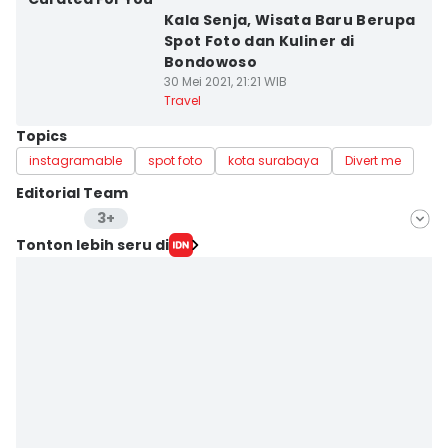
Kala Senja, Wisata Baru Berupa
Spot Foto dan Kuliner di
Bondowoso
30 Mei 2021, 21:21 WIB
Travel
Topics
instagramable
spot foto
kota surabaya
Divert me
Editorial Team
3+
Editor
Tonton lebih seru di
IDN Times Jatim
Editor
Stella Azasya
Editor
Faiz Nashrillah