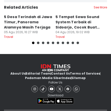
Related Articles
See More
5 Desa Terindah di Jawa
5 Tempat Sewa Sound
7 
Timur, Panorama
System Terbaik di
P
Alamnya Masih Terjaga
Sidoarjo, Cocok Buat
M
05 Agu 2026, 16:27 WIB
Agustusan
04 Agu 2026, 19:02 WIB
A
04
Travel
Travel
Tr
About Us
Editorial Team
Contact Us
Terms of Services
Pedoman Media Siber
Index
Sitemap
Follow Us
Download