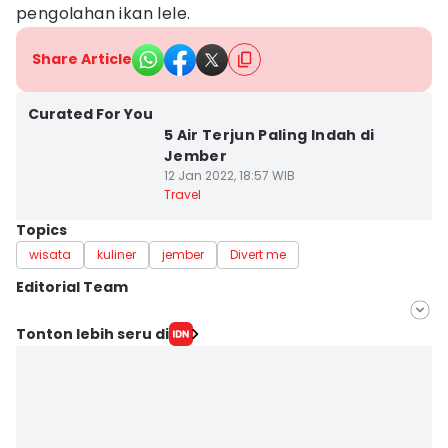
pengolahan ikan lele.
Share Article
Curated For You
5 Air Terjun Paling Indah di
Jember
12 Jan 2022, 18:57 WIB
Travel
Topics
wisata
kuliner
jember
Divert me
Editorial Team
Editor
Tonton lebih seru di
Faiz Nashrillah
Editor
Mohamad Ulil Albab