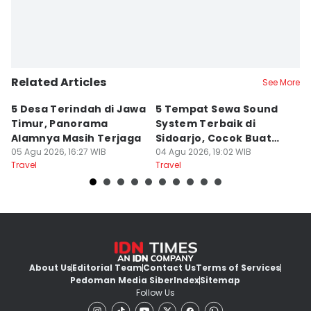
Related Articles
See More
5 Desa Terindah di Jawa
5 Tempat Sewa Sound
7 
Timur, Panorama
System Terbaik di
P
Alamnya Masih Terjaga
Sidoarjo, Cocok Buat
M
05 Agu 2026, 16:27 WIB
Agustusan
04 Agu 2026, 19:02 WIB
A
04
Travel
Travel
Tr
About Us
Editorial Team
Contact Us
Terms of Services
Pedoman Media Siber
Index
Sitemap
Follow Us