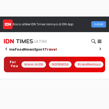
Baca artikel
IDN Times
lainnya di IDN App
Install
JATIM
Home
Food
News
Sport
Travel
For
Iklanin di IDN
INSIDENESIA
#LokalBerdaya
You