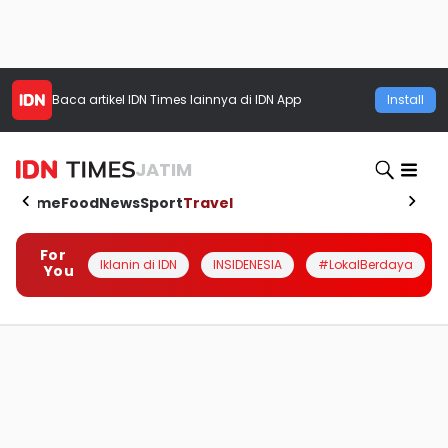
Baca artikel
IDN Times
lainnya di IDN App
Install
JATIM
Home
Food
News
Sport
Travel
For
Iklanin di IDN
INSIDENESIA
#LokalBerdaya
You