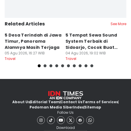
Related Articles
See More
5 Desa Terindah di Jawa
5 Tempat Sewa Sound
7 
Timur, Panorama
System Terbaik di
P
Alamnya Masih Terjaga
Sidoarjo, Cocok Buat
M
05 Agu 2026, 16:27 WIB
Agustusan
04 Agu 2026, 19:02 WIB
A
04
Travel
Travel
Tr
About Us
Editorial Team
Contact Us
Terms of Services
Pedoman Media Siber
Index
Sitemap
Follow Us
Download