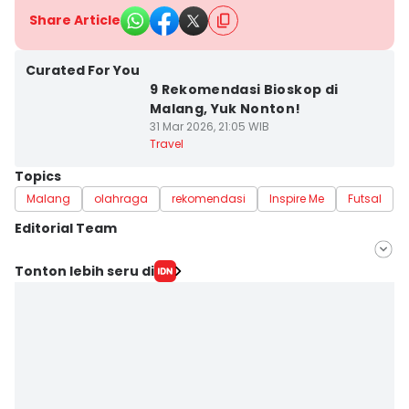
Share Article
Curated For You
9 Rekomendasi Bioskop di
Malang, Yuk Nonton!
31 Mar 2026, 21:05 WIB
Travel
Topics
Malang
olahraga
rekomendasi
Inspire Me
Futsal
Editorial Team
Editor
Tonton lebih seru di
Faiz Nashrillah
Editor
Zumrotul Abidin