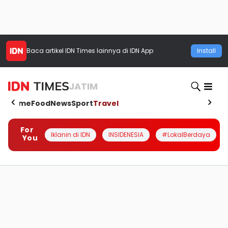
Baca artikel
IDN Times
lainnya di IDN App
Install
JATIM
Home
Food
News
Sport
Travel
For
Iklanin di IDN
INSIDENESIA
#LokalBerdaya
You