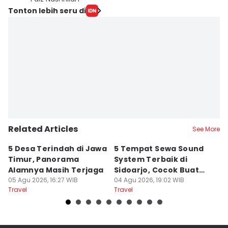
Tonton lebih seru di
Related Articles
See More
5 Desa Terindah di Jawa
5 Tempat Sewa Sound
7 
Timur, Panorama
System Terbaik di
P
Alamnya Masih Terjaga
Sidoarjo, Cocok Buat
M
05 Agu 2026, 16:27 WIB
Agustusan
04 Agu 2026, 19:02 WIB
A
04
Travel
Travel
Tr