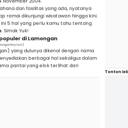
 14 November 2004.
ahana dan fasilitas yang ada, nyatanya
 ramai dikunjungi wisatawan hingga kini.
 Ini 5 hal yang perlu kamu tahu tentang
n
. Simak Yuk!
g populer di Lamongan
mongantourism)
gan) yang dulunya dikenal dengan nama
menyediakan berbagai hal sekaligus dalam
ma pantai yang elok terlihat dari
Tonton leb