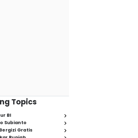
ng Topics
ur BI
o Subianto
ergizi Gratis
ukar Rupiah