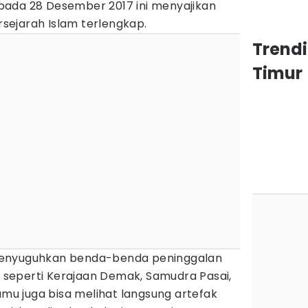
pada 28 Desember 2017 ini menyajikan
ejarah Islam terlengkap.
Trend
Timur
menyuguhkan benda-benda peninggalan
a, seperti Kerajaan Demak, Samudra Pasai,
i kamu juga bisa melihat langsung artefak