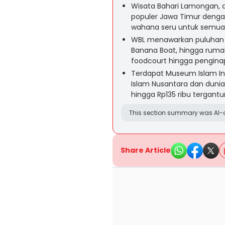
Wisata Bahari Lamongan, d
populer Jawa Timur deng
wahana seru untuk semua 
WBL menawarkan puluhan wa
Banana Boat, hingga rumah 
foodcourt hingga pengina
Terdapat Museum Islam In
Islam Nusantara dan dunia,
hingga Rp135 ribu tergantu
This section summary was AI-a
Share Article