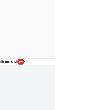
ih seru di