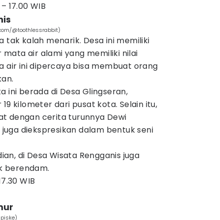
 – 17.00 WIB
nis
.com/@toothlessrabbit)
 tak kalah menarik. Desa ini memiliki
ata air alami yang memiliki nilai
a air ini dipercaya bisa membuat orang
an.
a ini berada di Desa Glingseran,
19 kilometer dari pusat kota. Selain itu,
ekat dengan cerita turunnya Dewi
i juga diekspresikan dalam bentuk seni
an, di Desa Wisata Rengganis juga
k berendam.
17.30 WIB
mur
Spiske)