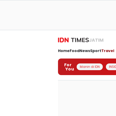
JATIM
Home
Food
News
Sport
Travel
For
Iklanin di IDN
INSI
You