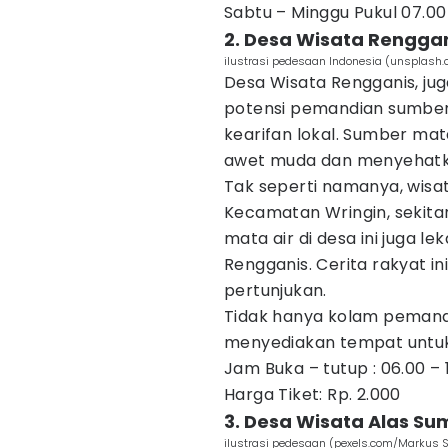
Sabtu – Minggu Pukul 07.00
2. Desa Wisata Rengga
ilustrasi pedesaan Indonesia (unsplash
Desa Wisata Rengganis, juga
potensi pemandian sumber m
kearifan lokal. Sumber mat
awet muda dan menyehatk
Tak seperti namanya, wisat
Kecamatan Wringin, sekitar 
mata air di desa ini juga l
Rengganis. Cerita rakyat in
pertunjukan.
Tidak hanya kolam pemandi
menyediakan tempat untu
Jam Buka – tutup : 06.00 – 
Harga Tiket: Rp. 2.000
3. Desa Wisata Alas Su
ilustrasi pedesaan (pexels.com/Markus 