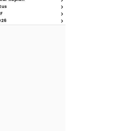
tus
FF
026