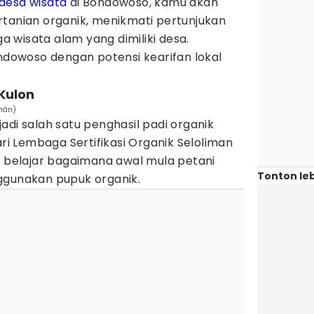
desa wisata
di Bondowoso, kamu akan
rtanian organik, menikmati pertunjukan
ga wisata alam yang dimiliki desa.
ondowoso dengan potensi kearifan lokal
Kulon
hân)
adi salah satu penghasil padi organik
ari Lembaga Sertifikasi Organik Seloliman
a belajar bagaimana awal mula petani
Tonton leb
ggunakan pupuk organik.