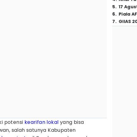
5
.
17 Agus
6
.
Piala A
7
.
GIIAS 2
ki potensi
kearifan lokal
yang bisa
wan, salah satunya Kabupaten