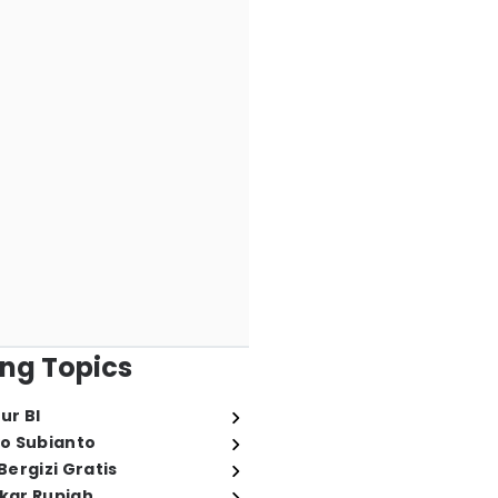
ng Topics
ur BI
o Subianto
ergizi Gratis
ukar Rupiah