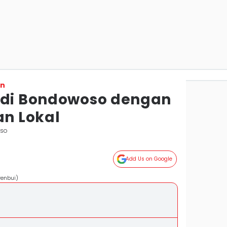
on
 di Bondowoso dengan
an Lokal
oso
Add Us on Google
yenbui)