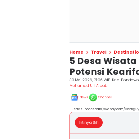
Home
Travel
Destinati
5 Desa Wisata
Potensi Kearif
30 Mei 2026, 21:06 WIB
Kab. Bondow
Mohamad Ulil Albab
News
Channel
ilustrasi pedesaan(pixabay.com/vietngu
Intinya Sih