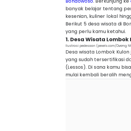
Bondowoso
. Berkunjung ke
banyak belajar tentang pe
kesenian, kuliner lokal hing
Berikut 5 desa wisata di B
yang perlu kamu ketahui.
1. Desa Wisata Lombok 
Ilustrasi pedesaan (pexels.com/Dương N
Desa wisata Lombok Kulon j
yang sudah tersertifikasi d
(Lessos). Di sana kamu bis
mulai kembali beralih men