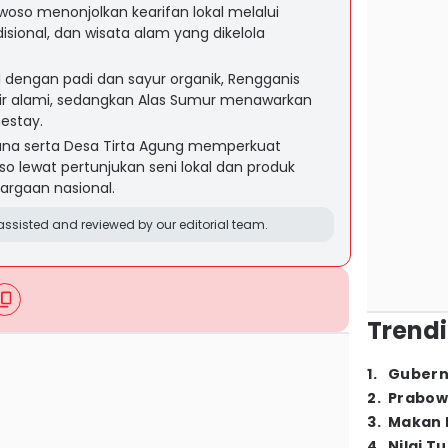
woso menonjolkan kearifan lokal melalui
disional, dan wisata alam yang dikelola
 dengan padi dan sayur organik, Rengganis
ir alami, sedangkan Alas Sumur menawarkan
estay.
na serta Desa Tirta Agung memperkuat
o lewat pertunjukan seni lokal dan produk
argaan nasional.
ssisted and reviewed by our editorial team.
Trendi
1
.
Gubern
2
.
Prabow
3
.
Makan B
4
.
Nilai T