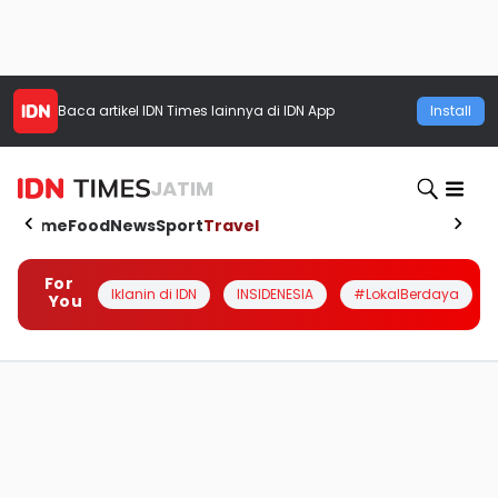
Baca artikel
IDN Times
lainnya di IDN App
Install
JATIM
Home
Food
News
Sport
Travel
For
Iklanin di IDN
INSIDENESIA
#LokalBerdaya
You