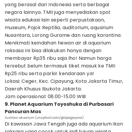
yang berasal dari Indonesia serta berbagai
negara lainnya. TMII juga menyediakan spot
wisata edukasi lain seperti perpustakaan,
museum, Pojok Reptilia, auditorium, aquarium
Nusantara, Lorong Gurame dan ruang karantina.
Menikmati keindahan hewan air di aquarium
raksasa ini bisa dilakukan hanya dengan
membayar Rp35 ribu saja lho! Namun harga
tersebut belum termasuk tiket masuk ke TMII
Rp25 ribu serta parkir kendaraan ya!
Lokasi: Ceger, Kec. Cipayung, Kota Jakarta Timur,
Daerah Khusus Ibukota Jakarta.
Jam operasional: 08.00-15.00 WIB
9. Planet Aquarium Toyoshuka di Purbasari
Pancuran Mas
ilustrasi akuarium (unsplash.com/@dpagayona)
Di kawasan Jawa Tengah juga ada aquarium ikan
raksasa yang cocok untuk jadi tujuan wisata