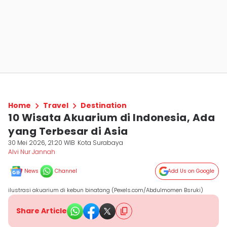
Home
Travel
Destination
10 Wisata Akuarium di Indonesia, Ada
yang Terbesar di Asia
30 Mei 2026, 21:20 WIB
Kota Surabaya
Alvi Nur Jannah
News
Channel
Add Us on Google
ilustrasi akuarium di kebun binatang (Pexels.com/Abdulmomen Bsruki)
Share Article