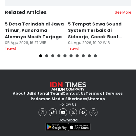
Related Articles
See More
5 Desa Terindah di Jawa
5 Tempat Sewa Sound
7 
Timur, Panorama
System Terbaik di
P
Alamnya Masih Terjaga
Sidoarjo, Cocok Buat
M
05 Agu 2026, 16:27 WIB
Agustusan
04 Agu 2026, 19:02 WIB
A
04
Travel
Travel
Tr
About Us
Editorial Team
Contact Us
Terms of Services
Pedoman Media Siber
Index
Sitemap
Follow Us
Download