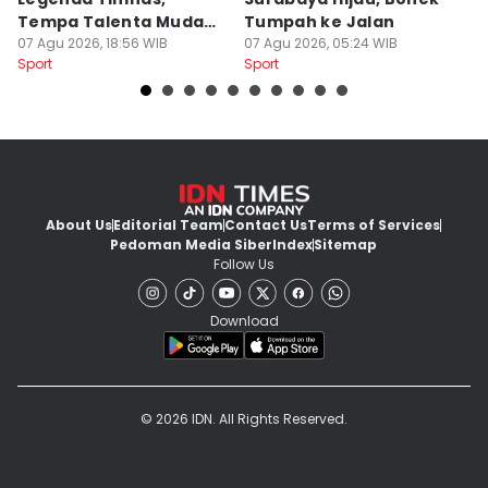
Tempa Talenta Muda
Tumpah ke Jalan
Si
Sepak Bola Indonesia
07 Agu 2026, 18:56 WIB
07 Agu 2026, 05:24 WIB
T
06
Sport
Sport
Sp
About Us
Editorial Team
Contact Us
Terms of Services
Pedoman Media Siber
Index
Sitemap
Follow Us
Download
© 2026 IDN. All Rights Reserved.