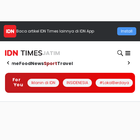
Baca artikel
IDN Times
lainnya di IDN App
Install
JATIM
Home
Food
News
Sport
Travel
For
Iklanin di IDN
INSIDENESIA
#LokalBerdaya
You