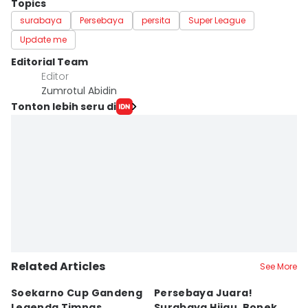
Topics
surabaya
Persebaya
persita
Super League
Update me
Editorial Team
Editor
Zumrotul Abidin
Tonton lebih seru di
Related Articles
See More
Soekarno Cup Gandeng
Persebaya Juara!
Fi
Legenda Timnas,
Surabaya Hijau, Bonek
T