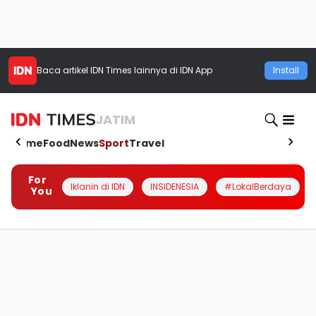
Baca artikel
IDN Times
lainnya di IDN App
Install
JATIM
Home
Food
News
Sport
Travel
For
Iklanin di IDN
INSIDENESIA
#LokalBerdaya
You