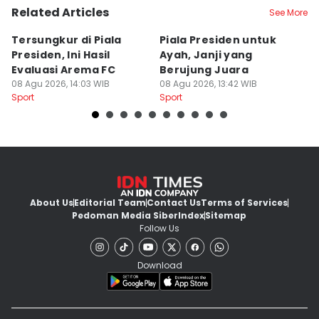
Related Articles
See More
Tersungkur di Piala
Piala Presiden untuk
S
Presiden, Ini Hasil
Ayah, Janji yang
L
Evaluasi Arema FC
Berujung Juara
T
08 Agu 2026, 14:03 WIB
08 Agu 2026, 13:42 WIB
S
07
Sport
Sport
Sp
About Us
Editorial Team
Contact Us
Terms of Services
Pedoman Media Siber
Index
Sitemap
Follow Us
Download