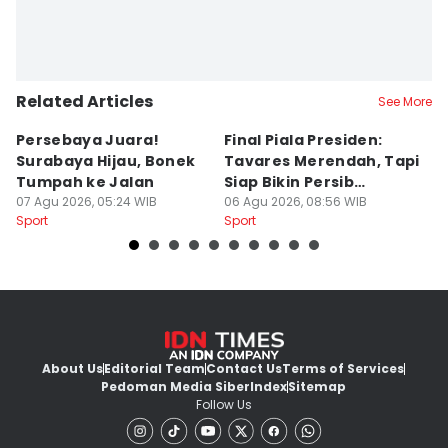
Related Articles
See More
Persebaya Juara!
Final Piala Presiden:
D
Surabaya Hijau, Bonek
Tavares Merendah, Tapi
P
Tumpah ke Jalan
Siap Bikin Persib
P
07 Agu 2026, 05:24 WIB
Tumbang
06 Agu 2026, 08:56 WIB
K
05
Sport
Sport
Sp
About Us
Editorial Team
Contact Us
Terms of Services
Pedoman Media Siber
Index
Sitemap
Follow Us