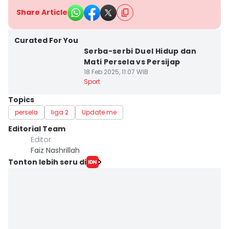
Share Article
Curated For You
Serba-serbi Duel Hidup dan
Mati Persela vs Persijap
18 Feb 2025, 11:07 WIB
Sport
Topics
persela
liga 2
Update me
Editorial Team
Editor
Faiz Nashrillah
Tonton lebih seru di