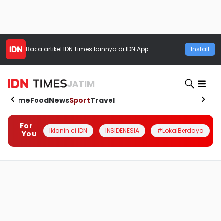
Baca artikel
IDN Times
lainnya di IDN App
Install
JATIM
Home
Food
News
Sport
Travel
For
Iklanin di IDN
INSIDENESIA
#LokalBerdaya
You