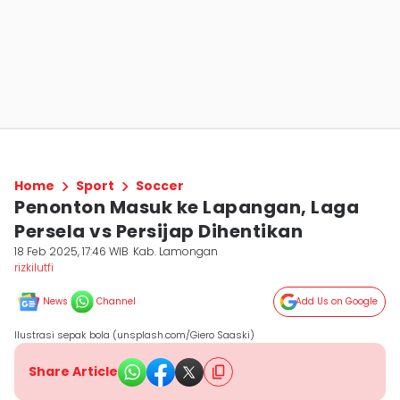
Home
Sport
Soccer
Penonton Masuk ke Lapangan, Laga
Persela vs Persijap Dihentikan
18 Feb 2025, 17:46 WIB
Kab. Lamongan
rizkilutfi
News
Channel
Add Us on Google
Ilustrasi sepak bola (unsplash.com/Giero Saaski)
Share Article