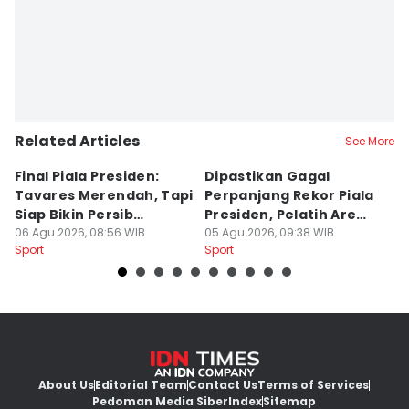
Related Articles
See More
Final Piala Presiden:
Dipastikan Gagal
K
Tavares Merendah, Tapi
Perpanjang Rekor Piala
S
Siap Bikin Persib
Presiden, Pelatih Arema
Kl
Tumbang
06 Agu 2026, 08:56 WIB
Kecewa
05 Agu 2026, 09:38 WIB
M
04
Sport
Sport
Sp
About Us
Editorial Team
Contact Us
Terms of Services
Pedoman Media Siber
Index
Sitemap