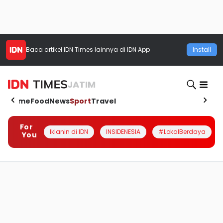
Baca artikel
IDN Times
lainnya di IDN App
Install
JATIM
Home
Food
News
Sport
Travel
For
Iklanin di IDN
INSIDENESIA
#LokalBerdaya
You