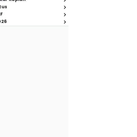
tus
FF
026