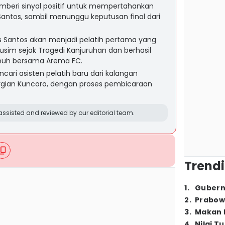
eri sinyal positif untuk mempertahankan
s Santos, sambil menunggu keputusan final dari
s Santos akan menjadi pelatih pertama yang
usim sejak Tragedi Kanjuruhan dan berhasil
nuh bersama Arema FC.
ari asisten pelatih baru dari kalangan
ergian Kuncoro, dengan proses pembicaraan
ssisted and reviewed by our editorial team.
Trendi
1
.
Gubern
2
.
Prabow
3
.
Makan B
4
.
Nilai T