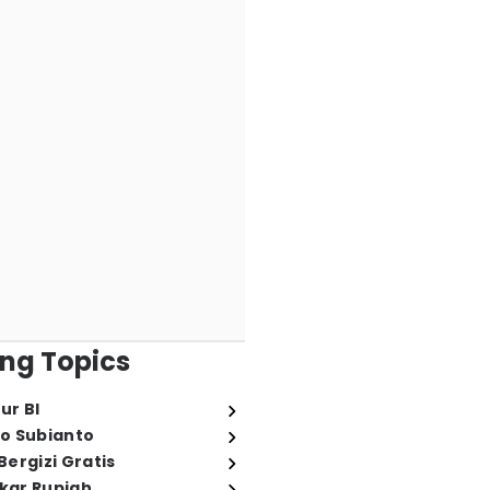
ng Topics
ur BI
o Subianto
ergizi Gratis
ukar Rupiah