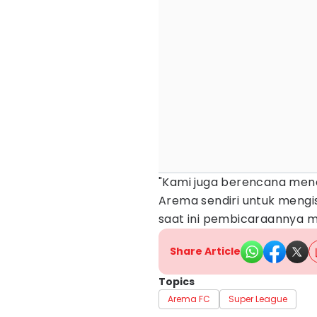
"Kami juga berencana menca
Arema sendiri untuk mengisi
saat ini pembicaraannya m
Share Article
Topics
Arema FC
Super League