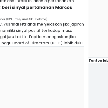
tih asal Brasil ini akan dipertahankan.
 beri sinyal pertahanan Marcos
andi. (IDN Times/Rizal Adhi Pratama)
Yusrinal Fitriandi menjelaskan jika jajaran
emiliki sinyal positif terhadap masa
i juru taktik. Tapi ia menegaskan jika
nggu Board of Directors (BOD) lebih dulu.
Tonton leb