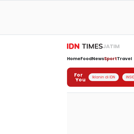
JATIM
Home
Food
News
Sport
Travel
For
Iklanin di IDN
INSI
You