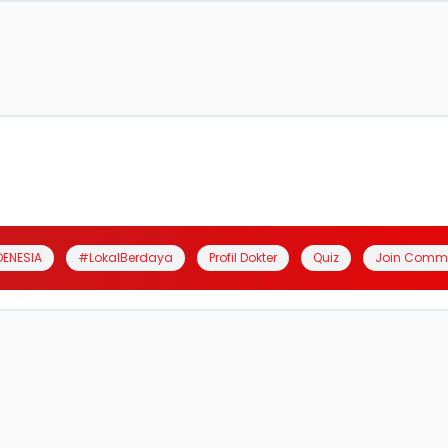
DENESIA
#LokalBerdaya
Profil Dokter
Quiz
Join Comm