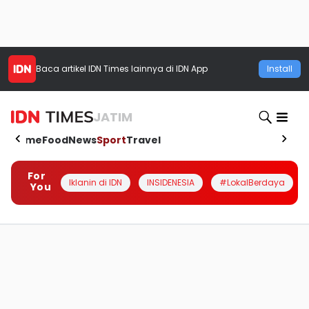
Baca artikel
IDN Times
lainnya di IDN App
Install
JATIM
Home
Food
News
Sport
Travel
For
Iklanin di IDN
INSIDENESIA
#LokalBerdaya
You