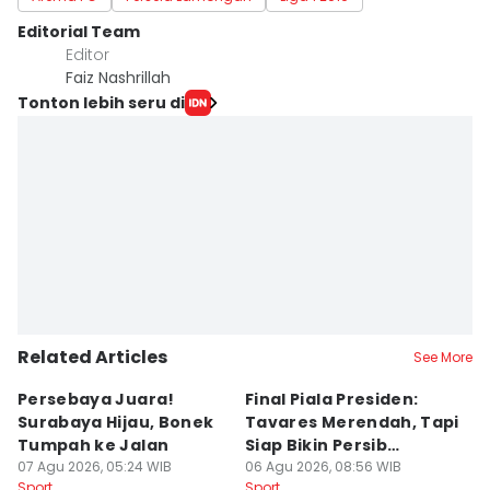
Editorial Team
Editor
Faiz Nashrillah
Tonton lebih seru di
Related Articles
See More
Persebaya Juara!
Final Piala Presiden:
D
Surabaya Hijau, Bonek
Tavares Merendah, Tapi
P
Tumpah ke Jalan
Siap Bikin Persib
P
07 Agu 2026, 05:24 WIB
Tumbang
06 Agu 2026, 08:56 WIB
K
05
Sport
Sport
Sp