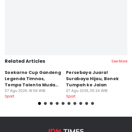
Related Articles
See More
Soekarno Cup Gandeng
Persebaya Juara!
Fi
Legenda Timnas,
Surabaya Hijau, Bonek
T
Tempa Talenta Muda
Tumpah ke Jalan
Si
Sepak Bola Indonesia
07 Agu 2026, 18:56 WIB
07 Agu 2026, 05:24 WIB
T
06
Sport
Sport
Sp