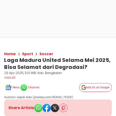
Home
Sport
Soccer
Laga Madura United Selama Mei 2025,
Bisa Selamat dari Degradasi?
29 Apr 2025, 11:01 WIB
Kab. Bangkalan
rizkilutfi
News
Channel
Add Us on Google
Ilustrasi sepak bola (pixabay.com/KEREM_TASER)
Share Article