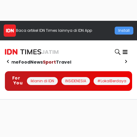
Baca artikel
IDN Times
lainnya di IDN App
Install
JATIM
Home
Food
News
Sport
Travel
For
Iklanin di IDN
INSIDENESIA
#LokalBerdaya
You