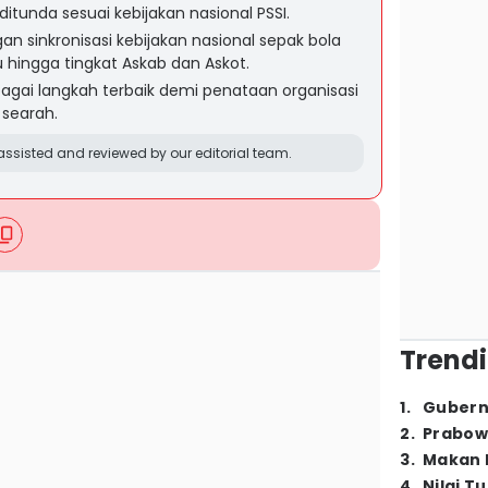
ditunda sesuai kebijakan nasional PSSI.
n sinkronisasi kebijakan nasional sepak bola
ru hingga tingkat Askab dan Askot.
gai langkah terbaik demi penataan organisasi
 searah.
ssisted and reviewed by our editorial team.
Trendi
1
.
Gubern
2
.
Prabow
3
.
Makan B
4
.
Nilai T