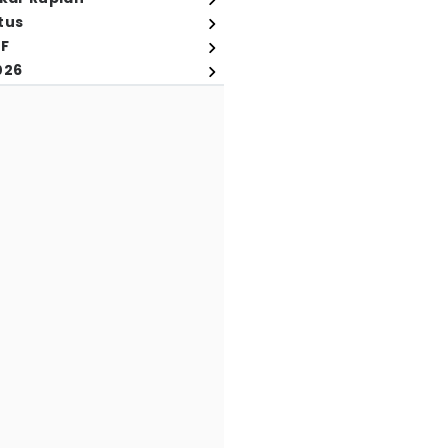
tus
FF
026