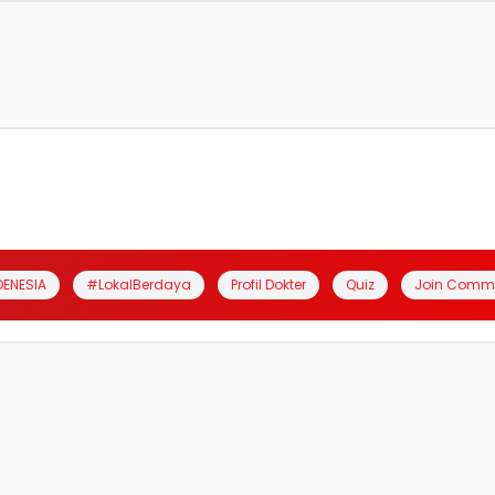
DENESIA
#LokalBerdaya
Profil Dokter
Quiz
Join Comm