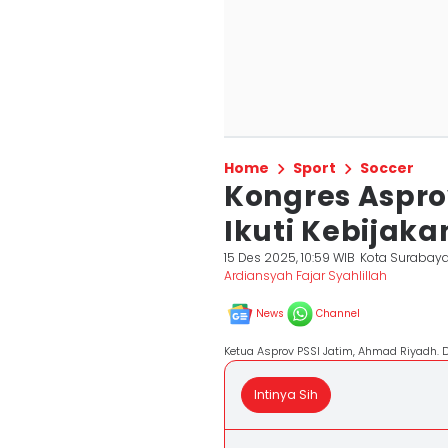
Home
Sport
Soccer
Kongres Aspro
Ikuti Kebijaka
15 Des 2025, 10:59 WIB
Kota Surabay
Ardiansyah Fajar Syahlillah
News
Channel
Ketua Asprov PSSI Jatim, Ahmad Riyadh. D
Intinya Sih