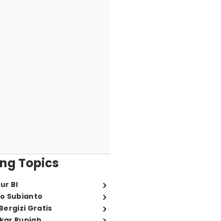
ng Topics
ur BI
o Subianto
ergizi Gratis
ukar Rupiah