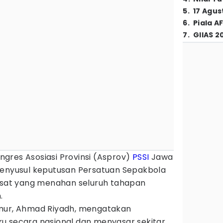
5
.
17 Agus
6
.
Piala A
7
.
GIIAS 2
ngres Asosiasi Provinsi (Asprov)
PSSI
Jawa
menyusul keputusan Persatuan Sepakbola
pusat yang menahan seluruh tahapan
.
imur, Ahmad Riyadh, mengatakan
u secara nasional dan menyasar sekitar