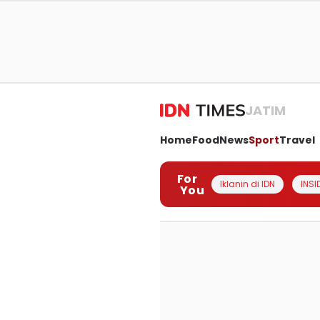
JATIM
Home
Food
News
Sport
Travel
For
Iklanin di IDN
INSI
You