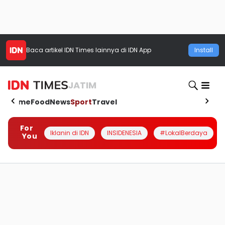
Baca artikel
IDN Times
lainnya di IDN App
Install
JATIM
Home
Food
News
Sport
Travel
For
Iklanin di IDN
INSIDENESIA
#LokalBerdaya
You