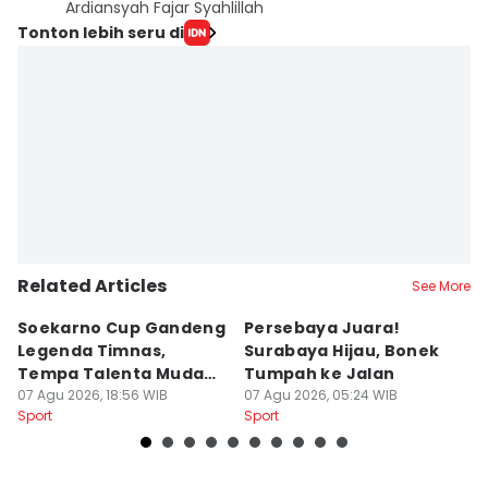
Ardiansyah Fajar Syahlillah
Tonton lebih seru di
Related Articles
See More
Soekarno Cup Gandeng
Persebaya Juara!
Fi
Legenda Timnas,
Surabaya Hijau, Bonek
T
Tempa Talenta Muda
Tumpah ke Jalan
Si
Sepak Bola Indonesia
07 Agu 2026, 18:56 WIB
07 Agu 2026, 05:24 WIB
T
06
Sport
Sport
Sp