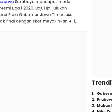
sebaya
Surabaya mendapat modal
smi Liga 1 2020. Bajul Ijo-julukan
i Piala Gubernur Jawa Timur, usai
ak final dengan skor meyakinkan 4-1,
Trendi
1
.
Gubern
2
.
Prabow
3
.
Makan B
4
.
Nilai T