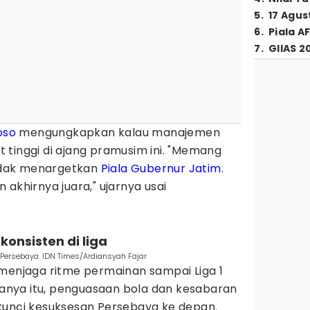
5
.
17 Agus
6
.
Piala A
7
.
GIIAS 2
oso
mengungkapkan kalau manajemen
 tinggi di ajang pramusim ini. "Memang
dak menargetkan
Piala Gubernur Jatim
.
akhirnya juara," ujarnya usai
onsisten di liga
 Persebaya. IDN Times/Ardiansyah Fajar
 menjaga ritme permainan sampai Liga 1
 hanya itu, penguasaan bola dan kesabaran
kunci kesuksesan Persebaya ke depan.