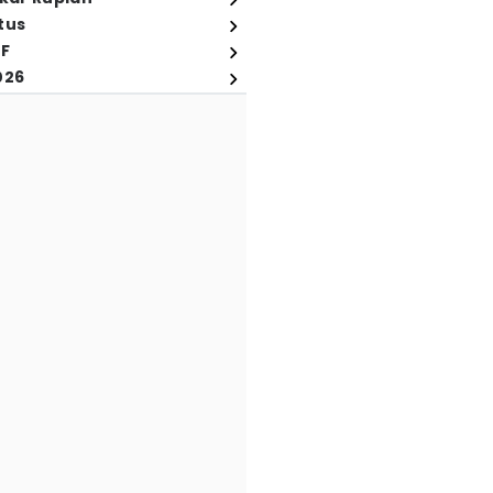
tus
FF
026