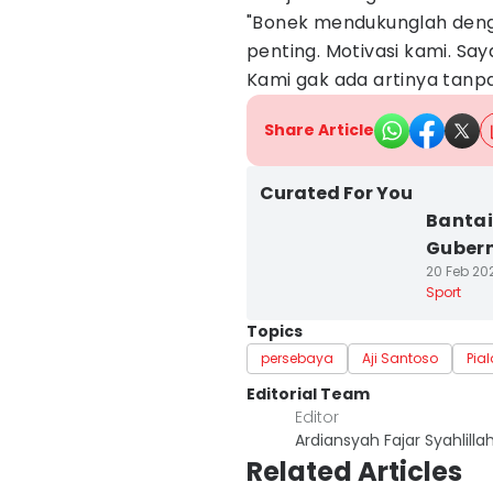
"Bonek mendukunglah denga
penting. Motivasi kami. Sa
Kami gak ada artinya tanpa
Share Article
Curated For You
Bantai
Gubern
20 Feb 202
Sport
Topics
persebaya
Aji Santoso
Pia
Editorial Team
Editor
Ardiansyah Fajar Syahlilla
Related Articles