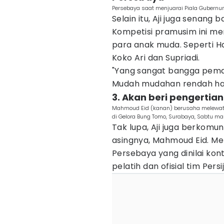
Persebaya saat menjuarai Piala Gubernur
Selain itu, Aji juga senan
Kompetisi pramusim ini m
para anak muda. Seperti Ham
Koko Ari dan Supriadi.
"Yang sangat bangga pemai
Mudah mudahan rendah hat
3. Akan beri pengertian
Mahmoud Eid (kanan) berusaha melewati
di Gelora Bung Tomo, Surabaya, Sabtu ma
Tak lupa, Aji juga berkomu
asingnya, Mahmoud Eid. Me
Persebaya yang dinilai ko
pelatih dan ofisial tim Persij