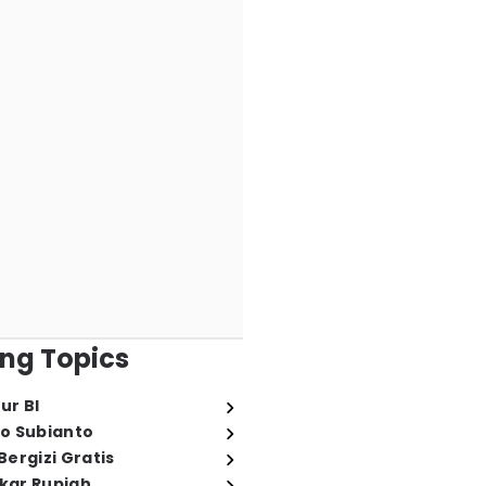
ng Topics
ur BI
o Subianto
ergizi Gratis
ukar Rupiah