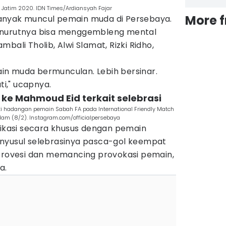
 Jatim 2020. IDN Times/Ardiansyah Fajar
More 
g banyak muncul pemain muda di Persebaya.
enurutnya bisa menggembleng mental
bali Tholib, Alwi Slamat, Rizki Ridho,
n muda bermunculan. Lebih bersinar.
i," ucapnya.
 ke Mahmoud Eid terkait selebrasi
 hadangan pemain Sabah FA pada International Friendly Match
lam (8/2). Instagram.com/officialpersebaya
nikasi secara khusus dengan pemain
nyusul selebrasinya pasca-gol keempat
ntrovesi dan memancing provokasi pemain,
a.