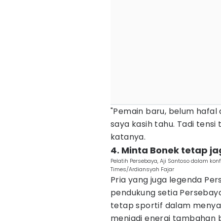
"Pemain baru, belum hafal 
saya kasih tahu. Tadi tensi t
katanya.
4. Minta Bonek tetap ja
Pelatih Persebaya, Aji Santoso dalam konf
Times/Ardiansyah Fajar
Pria yang juga legenda Per
pendukung setia Persebaya
tetap sportif dalam meny
menjadi energi tambahan bag