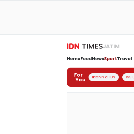
JATIM
Home
Food
News
Sport
Travel
For
Iklanin di IDN
INSI
You