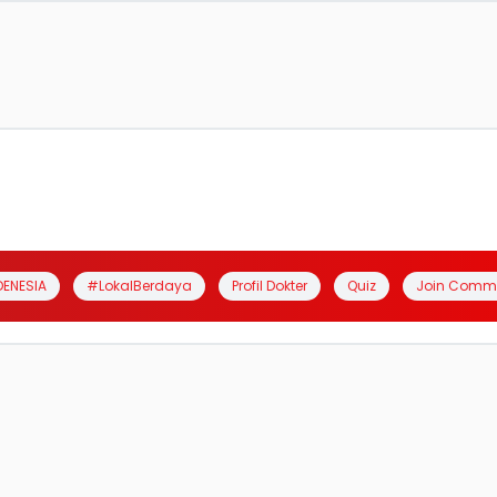
DENESIA
#LokalBerdaya
Profil Dokter
Quiz
Join Comm