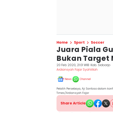
Home
Sport
Soccer
Juara Piala Gu
Bukan Target
20 Feb 2020, 21:01 WIB
Kab. Sidoarjo
Ardiansyah Fajar Syahlillah
News
Channel
Pelatih Persebaya, Aji Santoso dalam konf
Times/Ardiansyah Fajar
Share Article