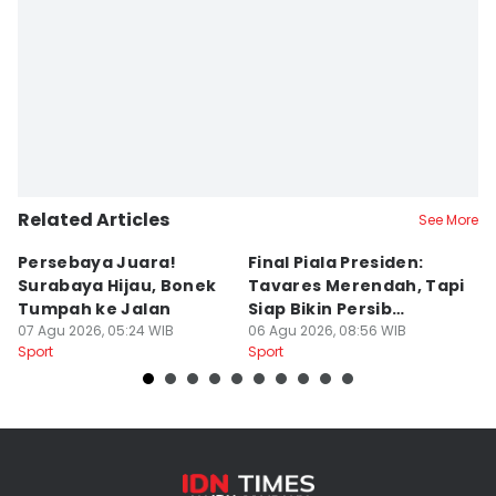
Related Articles
See More
Persebaya Juara!
Final Piala Presiden:
D
Surabaya Hijau, Bonek
Tavares Merendah, Tapi
P
Tumpah ke Jalan
Siap Bikin Persib
P
07 Agu 2026, 05:24 WIB
Tumbang
06 Agu 2026, 08:56 WIB
K
05
Sport
Sport
Sp