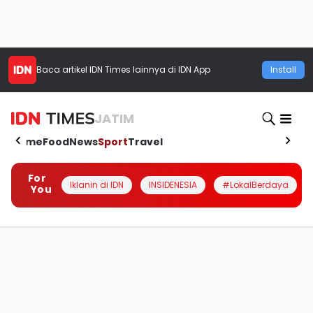
Baca artikel
IDN Times
lainnya di IDN App
Install
JATIM
Home
Food
News
Sport
Travel
For
Iklanin di IDN
INSIDENESIA
#LokalBerdaya
You