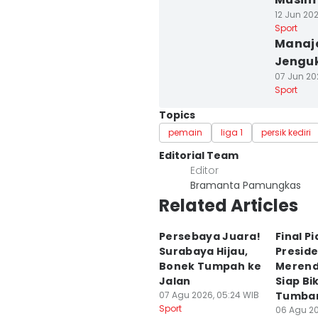
12 Jun 202
Sport
Manaje
Jenguk
07 Jun 20
Sport
Topics
pemain
liga 1
persik kediri
Editorial Team
Editor
Bramanta Pamungkas
Related Articles
Persebaya Juara!
Final Pi
Surabaya Hijau,
Preside
Bonek Tumpah ke
Merend
Jalan
Siap Bi
07 Agu 2026, 05:24 WIB
Tumba
Sport
06 Agu 20