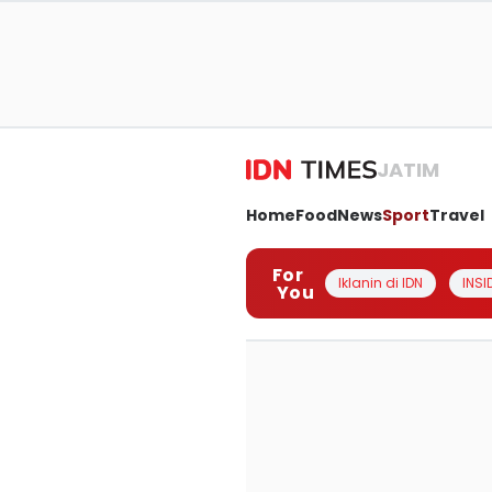
JATIM
Home
Food
News
Sport
Travel
For
Iklanin di IDN
INSI
You