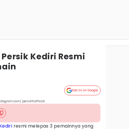
 Persik Kediri Resmi
main
Add Us on Google
nstagram.com/ persikfcofficial
Kediri
resmi melepas 3 pemainnya yang