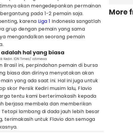
 timnya akan mengedepankan permainan
More 
n bergantung pada 1-2 pemain saja.
penting, karena
Liga 1
Indonesia sangatlah
unya grup dengan pemain yang sama
anya mengandalkan seorang pemain
a.
 adalah hal yang biasa
k Kediri. IDN Times/ istimewa
 Brasil ini, perpindahan pemain di bursa
ng biasa dan dirinya menyatakan akan
in yang ada saat ini. Hal ini juga untuk
 skor Persik Kediri musim lalu, Flavio
uarga tentu kami berterimakasih kepada
nah berjasa membela dan memberikan
i. Tetapi lambang di dada jauh lebih besar
, terimakasih untuk Flavio dan semoga
kasnya.