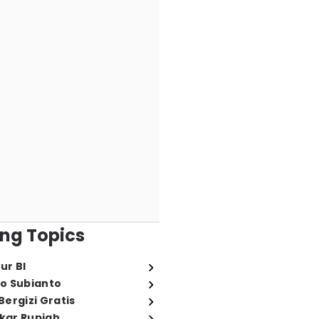
ng Topics
ur BI
o Subianto
ergizi Gratis
ukar Rupiah