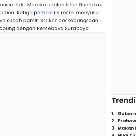
musim lalu. Mereka adalah Irfan Bachdim,
sution. Ketiga
pemain
ini resmi menyusul
nya sudah pamit. Striker berkebangsaan
rgabung dengan Persebaya Surabaya.
Trendi
1
.
Gubern
2
.
Prabow
3
.
Makan B
4
.
Nilai T