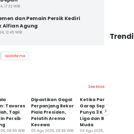
4, 17:32 WIB
men dan Pemain Persik Kediri
 Alfian Agung
24, 12:45 WIB
Trendi
Update me
See More
ala
Dipastikan Gagal
Ketika Parpol
Se
n: Tavares
Perpanjang Rekor
Garap Sepak Bola,
P
ah, Tapi
Piala Presiden,
Punya 3 Klub di
Pe
kin Persib
Pelatih Arema
Liga dan Bibit
B
ng
Kecewa
Muda
A
26, 08:56 WIB
05 Agu 2026, 09:38 WIB
04 Agu 2026, 17:25 WIB
03