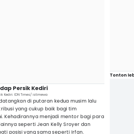
Tonton leb
adap Persik Kediri
ik Kediri. IDN Times/ istimewa
idatangkan di putaran kedua musim lalu
busi yang cukup baik bagi tim
i. Kehadirannya menjadi mentor bagi para
lainnya seperti Jean Kelly Sroyer dan
ti posisi yang sama seperti Irfan.