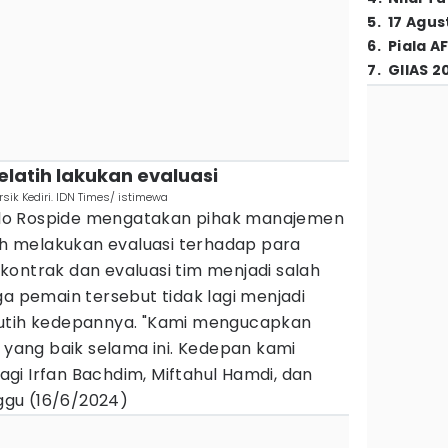
5
.
17 Agus
6
.
Piala A
7
.
GIIAS 2
latih lakukan evaluasi
sik Kediri. IDN Times/ istimewa
rcelo Rospide mengatakan pihak manajemen
lah melakukan evaluasi terhadap para
kontrak dan evaluasi tim menjadi salah
ga pemain tersebut tidak lagi menjadi
Putih kedepannya. "Kami mengucapkan
i yang baik selama ini. Kedepan kami
gi Irfan Bachdim, Miftahul Hamdi, dan
nggu (16/6/2024)