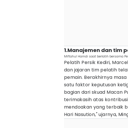
1.Manajemen dan tim pe
Miftahul Hamdi saat berlatih bersama Per
Pelatih Persik Kediri, Ma
dan jajaran tim pelatih te
pemain. Berakhirnya masa 
satu faktor keputusan keti
bagian dari skuad Macan 
terimakasih atas kontribus
mendoakan yang terbaik ba
Hari Nasution," ujarnya, Mi