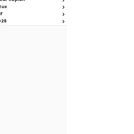
tus
FF
026