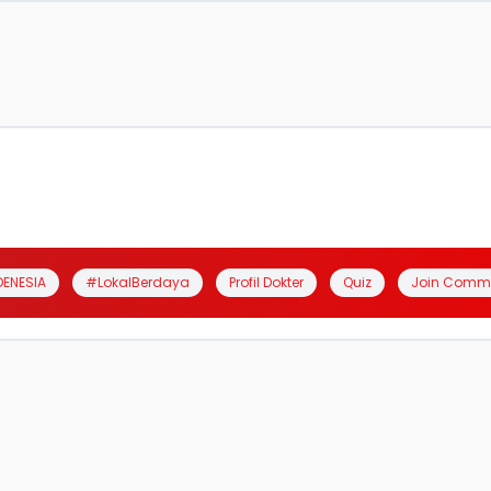
DENESIA
#LokalBerdaya
Profil Dokter
Quiz
Join Comm