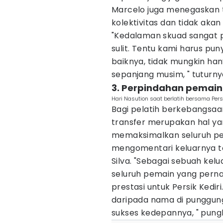
Marcelo juga menegaskan
kolektivitas dan tidak aka
"Kedalaman skuad sangat 
sulit. Tentu kami harus p
baiknya, tidak mungkin h
sepanjang musim, " tuturny
3. Perpindahan pemain
Hari Nasution saat berlatih bersama Persi
Bagi pelatih berkebangsaan
transfer merupakan hal ya
memaksimalkan seluruh pema
mengomentari keluarnya top
Silva. "Sebagai sebuah kel
seluruh pemain yang per
prestasi untuk Persik Kedir
daripada nama di punggung
sukses kedepannya, " pung