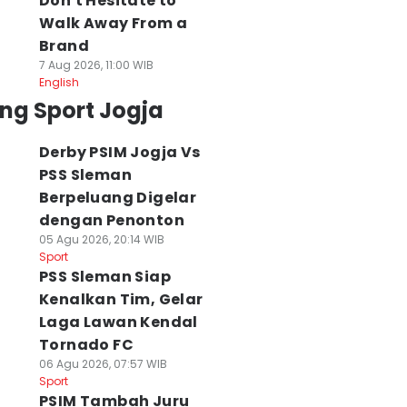
Don't Hesitate to
Walk Away From a
Brand
7 Aug 2026, 11:00 WIB
English
ng Sport Jogja
Derby PSIM Jogja Vs
PSS Sleman
Berpeluang Digelar
dengan Penonton
05 Agu 2026, 20:14 WIB
Sport
PSS Sleman Siap
Kenalkan Tim, Gelar
mifinal Piala
Semifinal Mepet,
Persebaya Lega
Laga Lawan Kendal
residen Tanpa
Pemain
Semifinal Dipind
nonton di Bali,
Persebaya-Persija
ke Bali
Tornado FC
egini Respons
Semprot Panitia
03 Agu 2026, 11:08 WIB
06 Agu 2026, 07:57 WIB
Sport
rema
Piala Presiden
Sport
 Agu 2026, 17:44 WIB
03 Agu 2026, 11:18 WIB
PSIM Tambah Juru