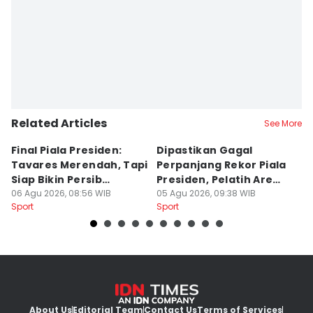
Related Articles
See More
Final Piala Presiden:
Dipastikan Gagal
K
Tavares Merendah, Tapi
Perpanjang Rekor Piala
S
Siap Bikin Persib
Presiden, Pelatih Arema
Kl
Tumbang
06 Agu 2026, 08:56 WIB
Kecewa
05 Agu 2026, 09:38 WIB
M
04
Sport
Sport
Sp
About Us
Editorial Team
Contact Us
Terms of Services