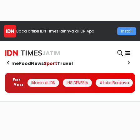
Baca artikel
IDN Times
lainnya di IDN App
Install
JATIM
Home
Food
News
Sport
Travel
For
Iklanin di IDN
INSIDENESIA
#LokalBerdaya
You