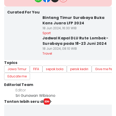
Curated For You
Bintang Timur Surabaya Buka
Kans Juara LFP 2024
18 Jun 2024, 16:30 WIB
Sport
Jadwal Kapal DLU Rute Lombok-
Surabaya pada 18-23 Juni 2024
18 Jun 2024, 08:10 WIB
Travel
Topics
Jawa Timur
FIFA
sepak bola
persik kediri
Give me Pers
Educate me
Editorial Team
Editor
Sri Gunawan Wibisono
Tonton lebih seru di