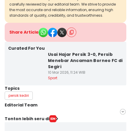
carefully reviewed by our editorial team. We strive to provide
the most accurate and reliable information, ensuring high
standards of quality, credibility, and trustworthiness.
Share Article
Curated For You
Usai Hajar Persik 3-0, Persib
Menebar Ancaman Borneo FC di
Segiri
10 Mar 2026, 11:24 WIB
Sport
Topics
persik kediri
Editorial Team
Editor
Tonton lebih seru di
IDN Times Hyperlocal