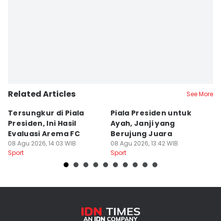
Editor
Faiz Nashrillah
Related Articles
See More
Tersungkur di Piala
Piala Presiden untuk
S
Presiden, Ini Hasil
Ayah, Janji yang
L
Evaluasi Arema FC
Berujung Juara
T
08 Agu 2026, 14:03 WIB
08 Agu 2026, 13:42 WIB
S
07
Sport
Sport
Sp