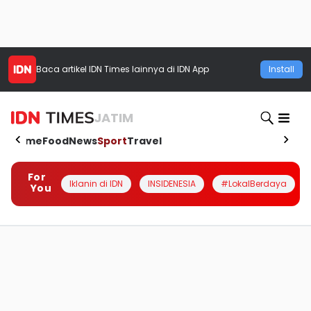
Baca artikel
IDN Times
lainnya di IDN App
Install
JATIM
Home
Food
News
Sport
Travel
For
Iklanin di IDN
INSIDENESIA
#LokalBerdaya
You