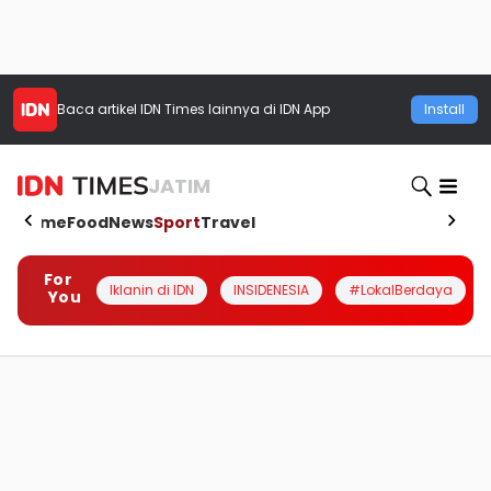
Baca artikel
IDN Times
lainnya di IDN App
Install
JATIM
Home
Food
News
Sport
Travel
For
Iklanin di IDN
INSIDENESIA
#LokalBerdaya
You