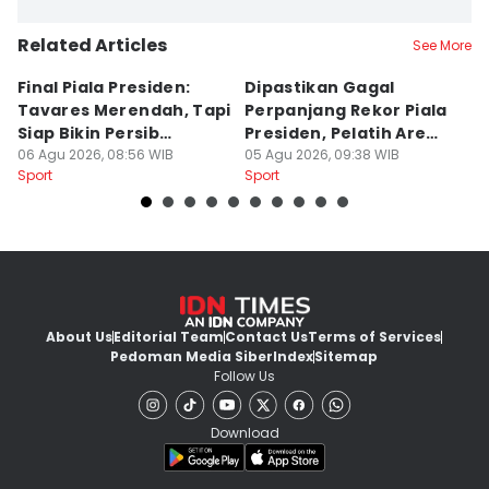
Related Articles
See More
Final Piala Presiden:
Dipastikan Gagal
K
Tavares Merendah, Tapi
Perpanjang Rekor Piala
S
Siap Bikin Persib
Presiden, Pelatih Arema
Kl
Tumbang
06 Agu 2026, 08:56 WIB
Kecewa
05 Agu 2026, 09:38 WIB
M
04
Sport
Sport
Sp
About Us
Editorial Team
Contact Us
Terms of Services
Pedoman Media Siber
Index
Sitemap
Follow Us
Download