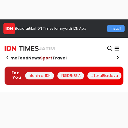
Baca artikel
IDN Times
lainnya di IDN App
Install
JATIM
Home
Food
News
Sport
Travel
For
Iklanin di IDN
INSIDENESIA
#LokalBerdaya
You