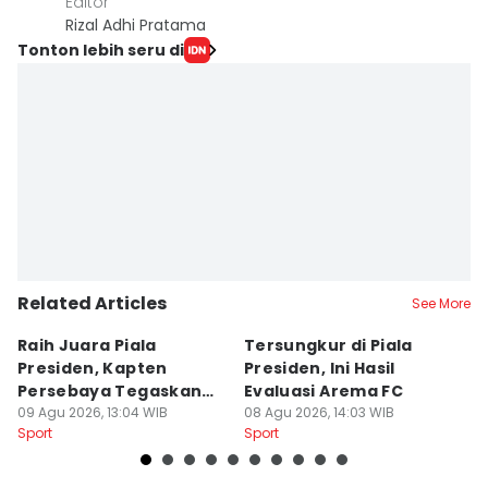
Editor
Rizal Adhi Pratama
Tonton lebih seru di
Related Articles
See More
Raih Juara Piala
Tersungkur di Piala
P
Presiden, Kapten
Presiden, Ini Hasil
A
Persebaya Tegaskan
Evaluasi Arema FC
B
Punya Misi Besar
09 Agu 2026, 13:04 WIB
08 Agu 2026, 14:03 WIB
08
Sport
Sport
Sp