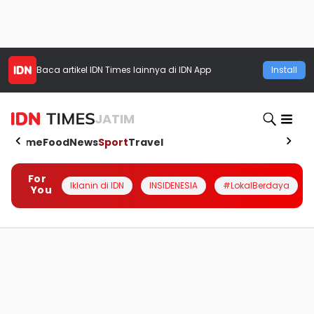
Baca artikel
IDN Times
lainnya di IDN App
Install
JATIM
Home
Food
News
Sport
Travel
For
Iklanin di IDN
INSIDENESIA
#LokalBerdaya
You