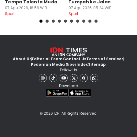
Tempa Talenta Muda
Tumpah ke Jalan
Si
Sepak Bola Indonesia
07 Agu 2026, 18:56 WIB
07 Agu 2026, 05:24 WIB
T
06
Sport
Sport
Sp
About Us
Editorial Team
Contact Us
Terms of Services
Pedoman Media Siber
Index
Sitemap
Follow Us
Download
© 2026 IDN. All Rights Reserved.