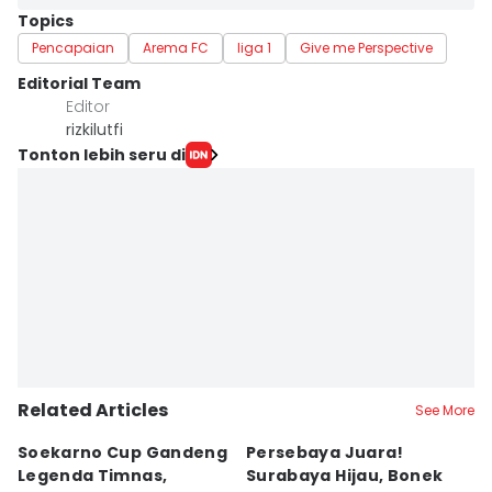
Topics
Pencapaian
Arema FC
liga 1
Give me Perspective
Editorial Team
Editor
rizkilutfi
Tonton lebih seru di
Related Articles
See More
Soekarno Cup Gandeng
Persebaya Juara!
Fi
Legenda Timnas,
Surabaya Hijau, Bonek
T