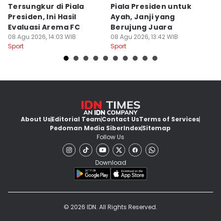
Tersungkur di Piala
Piala Presiden untuk
S
Presiden, Ini Hasil
Ayah, Janji yang
L
Evaluasi Arema FC
Berujung Juara
T
08 Agu 2026, 14:03 WIB
08 Agu 2026, 13:42 WIB
S
07
Sport
Sport
Sp
About Us
Editorial Team
Contact Us
Terms of Services
Pedoman Media Siber
Index
Sitemap
Follow Us
Download
© 2026 IDN. All Rights Reserved.