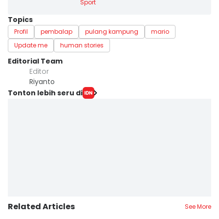
Sport
Topics
Profil
pembalap
pulang kampung
mario
Update me
human stories
Editorial Team
Editor
Riyanto
Tonton lebih seru di
Related Articles
See More