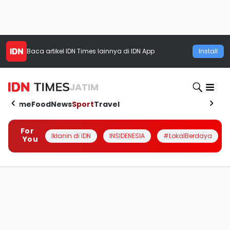
Baca artikel
IDN Times
lainnya di IDN App
Install
JATIM
Home
Food
News
Sport
Travel
For
Iklanin di IDN
INSIDENESIA
#LokalBerdaya
You