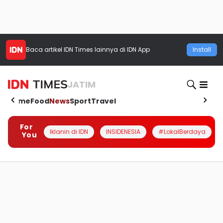
Baca artikel
IDN Times
lainnya di IDN App
Install
JATIM
Home
Food
News
Sport
Travel
For
Iklanin di IDN
INSIDENESIA
#LokalBerdaya
You