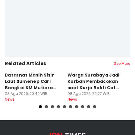
Related Articles
See More
Basarnas Masih Sisir
Warga Surabaya Jadi
E
Laut Sumenep Cari
Korban Pembacokan
B
Bangkai KM Mutiara
saat Kerja Bakti Cat
P
Sentosa II
08 Agu 2026, 20:42 WIB
Gapura
08 Agu 2026, 20:27 WIB
N
08
News
News
Ne