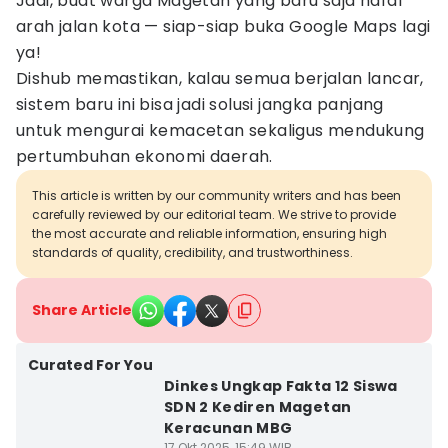
Jadi, buat warga Magetan yang baru saja hafal
arah jalan kota — siap-siap buka Google Maps lagi
ya!
Dishub memastikan, kalau semua berjalan lancar,
sistem baru ini bisa jadi solusi jangka panjang
untuk mengurai kemacetan sekaligus mendukung
pertumbuhan ekonomi daerah.
This article is written by our community writers and has been
carefully reviewed by our editorial team. We strive to provide
the most accurate and reliable information, ensuring high
standards of quality, credibility, and trustworthiness.
Share Article
Curated For You
Dinkes Ungkap Fakta 12 Siswa
SDN 2 Kediren Magetan
Keracunan MBG
17 Okt 2025, 15:49 WIB