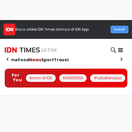
Baca artikel
IDN Times
lainnya di IDN App
Install
JATIM
Home
Food
News
Sport
Travel
For
Iklanin di IDN
INSIDENESIA
#LokalBerdaya
You