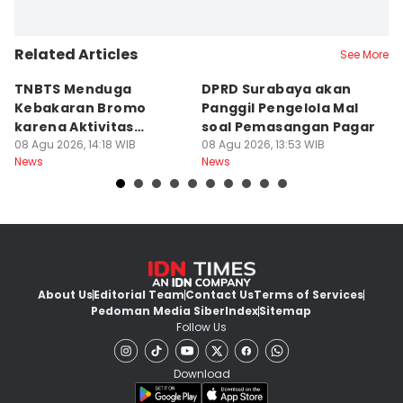
Related Articles
See More
TNBTS Menduga
DPRD Surabaya akan
Semi
Kebakaran Bromo
Panggil Pengelola Mal
M
karena Aktivitas
soal Pemasangan Pagar
U
Manusia
08 Agu 2026, 14:18 WIB
08 Agu 2026, 13:53 WIB
08
News
News
Ne
About Us
Editorial Team
Contact Us
Terms of Services
Pedoman Media Siber
Index
Sitemap
Follow Us
Download