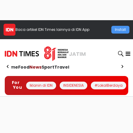
Baca artikel
IDN Times
lainnya di IDN App
Install
JATIM
Home
Food
News
Sport
Travel
For
Iklanin di IDN
INSIDENESIA
#LokalBerdaya
You