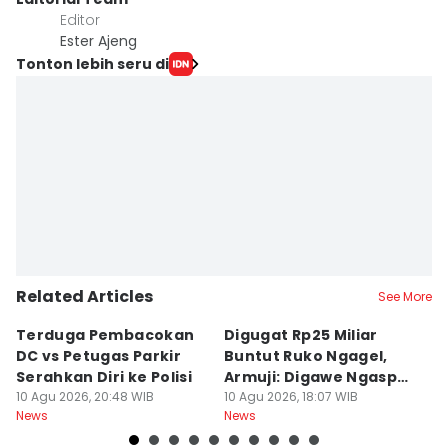
Editor
Ester Ajeng
Tonton lebih seru di
Related Articles
See More
Terduga Pembacokan
Digugat Rp25 Miliar
K
DC vs Petugas Parkir
Buntut Ruko Ngagel,
Se
Serahkan Diri ke Polisi
Armuji: Digawe Ngaspal
T
10 Agu 2026, 20:48 WIB
Ae Poo
10 Agu 2026, 18:07 WIB
N
10
News
News
Ne